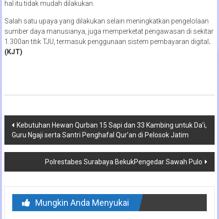
hal itu tidak mudah dilakukan.
Salah satu upaya yang dilakukan selain meningkatkan pengelolaan
sumber daya manusianya, juga memperketat pengawasan di sekitar
1.300an titik TJU, termasuk penggunaan sistem pembayaran digital
.
(KJT)
Navigasi
Kebutuhan Hewan Qurban 15 Sapi dan 33 Kambing untuk Da’i,
Guru Ngaji serta Santri Penghafal Qur’an di Pelosok Jatim
pos
Polrestabes Surabaya BekukPengedar Sawah Pulo
Mungkin Anda Menyukai