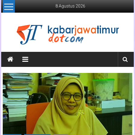
Lompat
8 Agustus 2026
ke
konten
Kabar
Jawa
Timur
Media
Online
Jawa
Timur