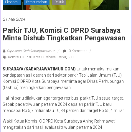
Ekonomi
Pemerintahan
Politik
21 Mei 2024
Parkir TJU, Komisi C DPRD Surabaya
Minta Dishub Tingkatkan Pengawasan
Diposkan Oleh:kabarjawatimur
0 Komentar
Komisi C DPRD Kota Surabaya
,
Parkir
,
TJU
SURABAYA (KABARJAWATIMUR.COM)
Untuk memaksimalkan
pendapatan asli daerah dari sektor parkir Tepi Jalan Umum (TJU),
Komisi C DPRD Kota Surabaya meminta agar Dinas Perhubungan
(Dishub) meningkatkan pengawasan.
Hal ini perlu dilakukan agar target retribusi parkit TJU sesuai target.
Sebab pada triwulan pertama 2024 capaian parkir TJU baru
mencapai Rp 5,7 miliar atau 10,34 persen dari target Rp 55,4 miliar.
Wakil Ketua Komisi C DPRD Kota Surabaya Aning Rahmawati
mengatakan dari hasil evaluasi triwulan pertama 2024