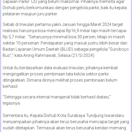
capaian Parkir TJU yang belum maksimal. Pihaknya meminta agar
Dishub perlu berkomunikasi dengan pengelola parkir, baik itu kepala
pelataran maupun juru parker.
Sebab di triwulan pertama yakni Januari hingga Maret 2024 target
realisasi harusnya bisa mencapai Rp16,9 miliar tapi masih tercapai
Rp 5,7 miliar. “Seharusnya minimal bisa 30 persen, tetapi ini masih
sekitar 10 persenan. Pendapatan yang masuk justru lebih besar dari
Badan Layanan Umum Daerah (BLUD) sebagai pengelola “Suroboyo
Bus”,” kata Aning Rahmawati, Selasa (21/5/2024).
Untuk itu berdasarkan data evaluasi triwulan, pihaknya kembali
mengingatkan proses pembinaan tata kelola sektor parkir
ditingkatkan. Dimana dirinya melihat proses pembinaan belum
berhasil.
“Sehingga secara internal manajerial tidak berhasil diatasi,”
tegasnya.
Sementara itu, Kepala Dishub Kota Surabaya Tundjung Iswandaru
menyampaikan pihaknya akan terus berusaha mencapai target yang
sudah ditetapkan. Termasuk akan terus berusaha kendari memang