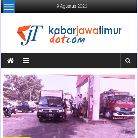
Lompat
9 Agustus 2026
ke
konten
Kabar
Jawa
Timur
Media
Online
Jawa
Timur