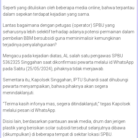
Seperti yang dituliskan oleh beberapa media online, bahwa terpantau
dalam sepekan terdapat kejadian yang sama.
Lantas bagaimana dengan petugas (operator) SPBU yang
seharusnya lebih selektif terhadap adanya potensi permainan dalam
pembelian BBM bersubsidi guna meminimalisir kemungkinan
terjadinya penyalahgunaan?
Mengacu pada kejadian diatas, AL salah satu pengawas SPBU
5362325 Singgahan saat dikonfirmasi pewarta melalui id WhatsApp
pada Sabtu (25/05/2024), pihaknya tidak menjawab.
Sementara itu, Kapolsek Singgahan, IPTU Suhardi saat dihubungi
pewarta menyampaikan, bahwa pihaknya akan segera
menindaklanjuti.
“Terima kasih infonya mas, segera ditindaklanjuti,” tegas Kapolsek
melalui pesan id WhatsApp.
Disisi lain, berdasarkan pantauan awak media, drum dan jerigen
plastik yang berisikan solar subsidi tersebut selanjutnya dibawa
(dikumpulkan) di beberapa tempat di sekitar lokasi SPBU.