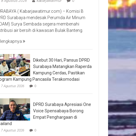
8 Agustus 2026
kabarjawatimur
0
RABAYA ( Kabarjawatimur.com) – Komisi B
RD Surabaya mendesak Perumda Air Minum
DAM) Surya Sembada segera membenahi
stribusi air bersih di kawasan Bulak Banteng.
lengkapnya
Dikebut 30 Hari, Pansus DPRD
Surabaya Matangkan Raperda
Kampung Cerdas, Pastikan
ogram Kampung Pancasila Terakomodasi
7 Agustus 2026
0
DPRD Surabaya Apresiasi One
Voice Spensabaya Borong
Empat Penghargaan di
ailand
7 Agustus 2026
0