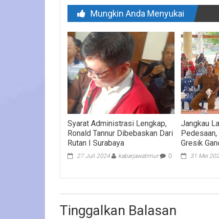
Mungkin Anda Menyukai
Syarat Administrasi Lengkap,
Jangkau L
Ronald Tannur Dibebaskan Dari
Pedesaan,
Rutan I Surabaya
Gresik Ga
27 Juli 2024
kabarjawatimur
0
31 Mei 20
Tinggalkan Balasan