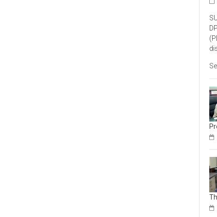
SU
DP
(P
di
Se
Pr
Th