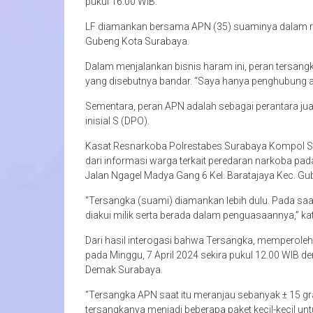
pukul 16.00 WIB.
LF diamankan bersama APN (35) suaminya dalam ru
Gubeng Kota Surabaya.
Dalam menjalankan bisnis haram ini, peran tersan
yang disebutnya bandar. “Saya hanya penghubung ant
Sementara, peran APN adalah sebagai perantara jual b
inisial S (DPO).
Kasat Resnarkoba Polrestabes Surabaya Kompol S
dari informasi warga terkait peredaran narkoba pada
Jalan Ngagel Madya Gang 6 Kel. Baratajaya Kec. G
“Tersangka (suami) diamankan lebih dulu. Pada saa
diakui milik serta berada dalam penguasaannya,” ka
Dari hasil interogasi bahwa Tersangka, memperoleh 
pada Minggu, 7 April 2024 sekira pukul 12.00 WIB 
Demak Surabaya.
“Tersangka APN saat itu meranjau sebanyak ± 15 gra
tersangkanya menjadi beberapa paket kecil-kecil unt