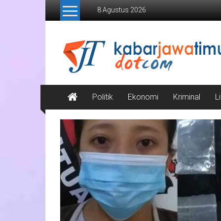
Lompat
8 Agustus 2026
ke
konten
Kabar
Jawa
Timur
Media
Politik
Ekonomi
Kriminal
L
Online
Jawa
Timur