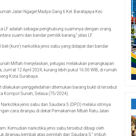
mah Jalan Ngagel Madya Gang 6 Kel. Baratajaya Kec.
gka LF adalah sebagai penghubung suaminya dengan orang
ara suami dan bandar pemilik barang,” jelas LF.
eli (kurir) narkotika jenis sabu yang didapat dari bandar
uriah Miftah menjelaskan, petugas melakukan penangkapan
, Jum’at 12 April 2024, kurang lebih pukul 16.00 WIB, di rumah
ubeng Kota Surabaya.
t dilakukan penggeledahan ditemukan barang bukti di tersebut
ta Kompol Suriah, Selasa (75/2024).
Narkotika jenis sabu dari Saudara S (DPO) melalui istrinya
dengan cara diranjau di dekat Pemakaman Mbah Ratu Jalan
m. Kemudian narkotika jenis sabu tersebut dibagi oleh
uk diranjau kembali atas perintah dari Saudara S,” imbuh