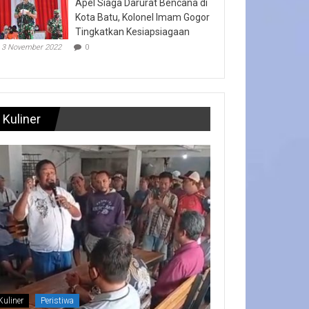
Apel Siaga Darurat Bencana di
Kota Batu, Kolonel Imam Gogor
Tingkatkan Kesiapsiagaan
3 November 2022
0
Kuliner
Kuliner
Peristiwa