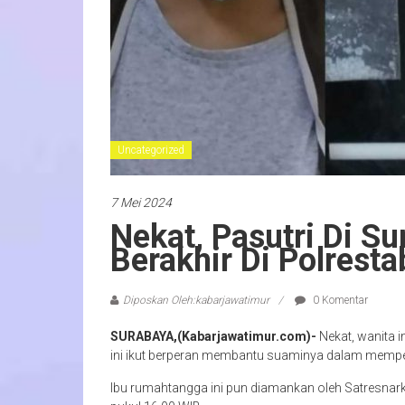
Uncategorized
7 Mei 2024
Nekat, Pasutri Di S
Berakhir Di Polrest
Diposkan Oleh:kabarjawatimur
0 Komentar
SURABAYA,(Kabarjawatimur.com)-
Nekat, wanita 
ini ikut berperan membantu suaminya dalam memper
Ibu rumahtangga ini pun diamankan oleh Satresnark