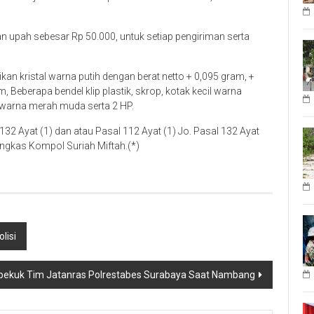
 upah sebesar Rp 50.000, untuk setiap pengiriman serta
sikan kristal warna putih dengan berat netto + 0,095 gram, +
, Beberapa bendel klip plastik, skrop, kotak kecil warna
k warna merah muda serta 2 HP.
 132 Ayat (1) dan atau Pasal 112 Ayat (1) Jo. Pasal 132 Ayat
pungkas Kompol Suriah Miftah.(*)
lisi
ibekuk Tim Jatanras Polrestabes Surabaya Saat Nambang