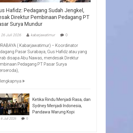
us Hafidz: Pedagang Sudah Jengkel,
esak Direktur Pembinaan Pedagang PT
asar Surya Mundur
26 Juli 2026
kabarjawatimur
0
RABAYA ( Kabarjawatimur) – Koordinator
dagang Pasar Surabaya, Gus Hafidz atau yang
rab disapa Abu Nawas, mendesak Direktur
mbinaan Pedagang PT Pasar Surya
erseroda),
lengkapnya
Ketika Rindu Menjadi Rasa, dan
Sydney Menjadi Indonesia,
Pandawa Warung Kopi
6 Juli 2026
0