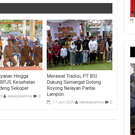
ayanan Hingga
Merawat Tradisi, PT BSI
 BPJS Kesehatan
Dukung Semangat Gotong
ndeng Sekoper
Royong Nelayan Pantai
Lampon
23
kabarjawatimur
0
17 Juni 2026
kabarjawatimur
0