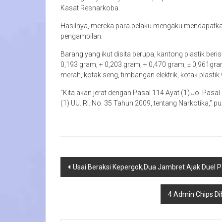
Kasat Resnarkoba.
Hasilnya, mereka para pelaku mengaku mendapatkan
pengambilan.
Barang yang ikut disita berupa, kantong plastik beri
0,193 gram, + 0,203 gram, + 0,470 gram, ± 0,961gram
merah, kotak seng, timbangan elektrik, kotak plasti
“Kita akan jerat dengan Pasal 114 Ayat (1) Jo. Pasal
(1) UU. RI. No. 35 Tahun 2009, tentang Narkotika,” 
Navigasi
Usai Beraksi Kepergok,Dua Jambret Ajak Duel Po
pos
4 Admin Chips D