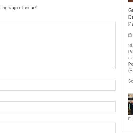
ang wajib ditandai
*
G
D
P
SU
Pe
ak
Pe
(P
Se