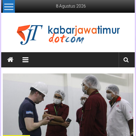
Lompat
8 Agustus 2026
ke
konten
Kabar
Jawa
Timur
Media
Online
Jawa
Timur