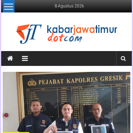
Lompat
8 Agustus 2026
ke
konten
Kabar
Jawa
Timur
Media
Online
Jawa
Timur