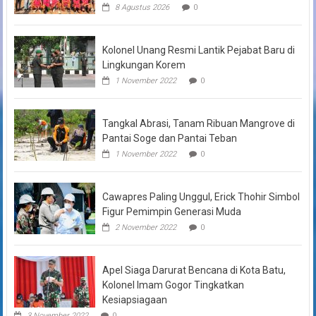
8 Agustus 2026
0
Kolonel Unang Resmi Lantik Pejabat Baru di
Lingkungan Korem
1 November 2022
0
Tangkal Abrasi, Tanam Ribuan Mangrove di
Pantai Soge dan Pantai Teban
1 November 2022
0
Cawapres Paling Unggul, Erick Thohir Simbol
Figur Pemimpin Generasi Muda
2 November 2022
0
Apel Siaga Darurat Bencana di Kota Batu,
Kolonel Imam Gogor Tingkatkan
Kesiapsiagaan
3 November 2022
0