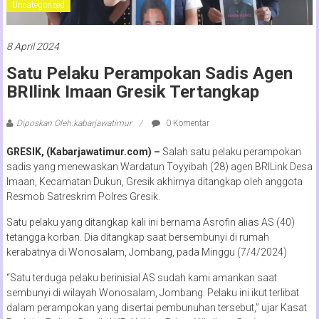
Uncategorized
8 April 2024
Satu Pelaku Perampokan Sadis Agen
BRIlink Imaan Gresik Tertangkap
Diposkan Oleh:kabarjawatimur
0 Komentar
GRESIK, (Kabarjawatimur.com) –
Salah satu pelaku perampokan
sadis yang menewaskan Wardatun Toyyibah (28) agen BRILink Desa
Imaan, Kecamatan Dukun, Gresik akhirnya ditangkap oleh anggota
Resmob Satreskrim Polres Gresik.
Satu pelaku yang ditangkap kali ini bernama Asrofin alias AS (40)
tetangga korban. Dia ditangkap saat bersembunyi di rumah
kerabatnya di Wonosalam, Jombang, pada Minggu (7/4/2024)
“Satu terduga pelaku berinisial AS sudah kami amankan saat
sembunyi di wilayah Wonosalam, Jombang. Pelaku ini ikut terlibat
dalam perampokan yang disertai pembunuhan tersebut,” ujar Kasat