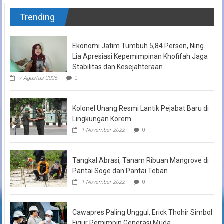
Trending
Ekonomi Jatim Tumbuh 5,84 Persen, Ning
Lia Apresiasi Kepemimpinan Khofifah Jaga
Stabilitas dan Kesejahteraan
7 Agustus 2026
0
Kolonel Unang Resmi Lantik Pejabat Baru di
Lingkungan Korem
1 November 2022
0
Tangkal Abrasi, Tanam Ribuan Mangrove di
Pantai Soge dan Pantai Teban
1 November 2022
0
Cawapres Paling Unggul, Erick Thohir Simbol
Figur Pemimpin Generasi Muda