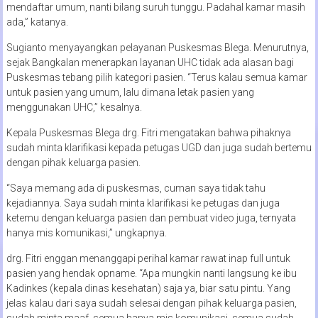
mendaftar umum, nanti bilang suruh tunggu. Padahal kamar masih
ada,” katanya.
Sugianto menyayangkan pelayanan Puskesmas Blega. Menurutnya,
sejak Bangkalan menerapkan layanan UHC tidak ada alasan bagi
Puskesmas tebang pilih kategori pasien. “Terus kalau semua kamar
untuk pasien yang umum, lalu dimana letak pasien yang
menggunakan UHC,” kesalnya.
Kepala Puskesmas Blega drg. Fitri mengatakan bahwa pihaknya
sudah minta klarifikasi kepada petugas UGD dan juga sudah bertemu
dengan pihak keluarga pasien.
“Saya memang ada di puskesmas, cuman saya tidak tahu
kejadiannya. Saya sudah minta klarifikasi ke petugas dan juga
ketemu dengan keluarga pasien dan pembuat video juga, ternyata
hanya mis komunikasi,” ungkapnya.
drg. Fitri enggan menanggapi perihal kamar rawat inap full untuk
pasien yang hendak opname. “Apa mungkin nanti langsung ke ibu
Kadinkes (kepala dinas kesehatan) saja ya, biar satu pintu. Yang
jelas kalau dari saya sudah selesai dengan pihak keluarga pasien,
sudah minta maaf, semua hanya mis komunikasi, semua sudah