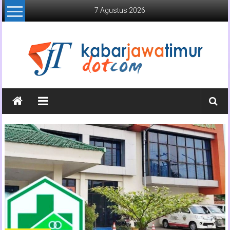
Lompat
7 Agustus 2026
ke
konten
Kabar
Jawa
Timur
Media
Online
Jawa
Timur