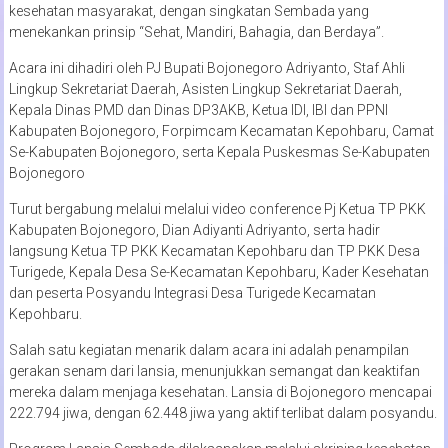
kesehatan masyarakat, dengan singkatan Sembada yang
menekankan prinsip “Sehat, Mandiri, Bahagia, dan Berdaya”.
Acara ini dihadiri oleh PJ Bupati Bojonegoro Adriyanto, Staf Ahli
Lingkup Sekretariat Daerah, Asisten Lingkup Sekretariat Daerah,
Kepala Dinas PMD dan Dinas DP3AKB, Ketua IDI, IBI dan PPNI
Kabupaten Bojonegoro, Forpimcam Kecamatan Kepohbaru, Camat
Se-Kabupaten Bojonegoro, serta Kepala Puskesmas Se-Kabupaten
Bojonegoro
Turut bergabung melalui melalui video conference Pj Ketua TP PKK
Kabupaten Bojonegoro, Dian Adiyanti Adriyanto, serta hadir
langsung Ketua TP PKK Kecamatan Kepohbaru dan TP PKK Desa
Turigede, Kepala Desa Se-Kecamatan Kepohbaru, Kader Kesehatan
dan peserta Posyandu Integrasi Desa Turigede Kecamatan
Kepohbaru.
Salah satu kegiatan menarik dalam acara ini adalah penampilan
gerakan senam dari lansia, menunjukkan semangat dan keaktifan
mereka dalam menjaga kesehatan. Lansia di Bojonegoro mencapai
222.794 jiwa, dengan 62.448 jiwa yang aktif terlibat dalam posyandu.