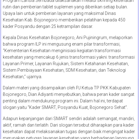
Program Lansia Sembada dilaksanakan melalui skrining kesehatan
rutin dan pemberian tablet suplemen yang diberikan setiap bulan.
Upaya lain untuk pemberian layanan yang maksimal Dinas
Kesehatan Kab. Bojonegoro memberikan pelatihan kepada 450
kader Posyandu dengan 25 ketrampilan dasar.
Kepala Dinas Kesehatan Bojonegoro, Ani Pujiningrum, melaporkan
bahwa program ILP ini mengusung enam pilar transformasi,
“Kementerian Kesehatan menginisiasi kegiatan transformasi
kesehatan yang mencakup 6 jenis transformasi yakni: transformasi
Layanan Primer, Layanan Rujukan, Sistem Ketahanan Kesehatan,
Sistem Pembiayaan Kesehatan, SDM Kesehatan, dan Teknologi
Kesehatan,” ujarnya.
Dalam materi yang disampaikan oleh PJ Ketua TP PKK Kabupaten
Bojonegoro, Dian Adiyanti menyebutkan, bahwa peran kader sangat
penting dalam mendukung program ini. Dalam hal ini, terdapat
slogan yaitu “Kader SMART, Posyandu Kuat, Bojonegoro Sehat”.
Adapun kepanjangan dari SMART sendiri adalah semangat, mandiri,
aktif, ramah dan terlatih. Dari slogan tersebut diharapkan para kader
kesehatan dapat melaksanakan tugas dengan baik mengingat kader
merupakan petugas layanan kesehatan yang berhadapan langsung