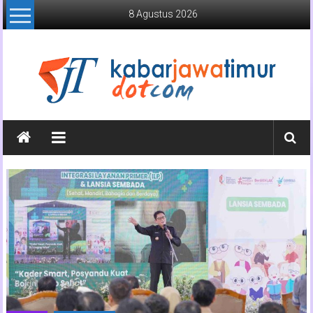
Lompat
8 Agustus 2026
ke
konten
Kabar
Jawa
Timur
Media
Online
Jawa
Timur