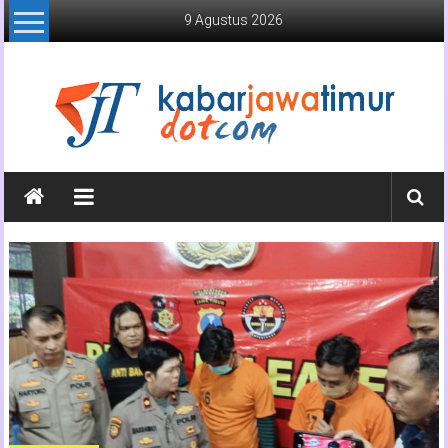
Lompat
9 Agustus 2026
ke
konten
Kabar
Jawa
Timur
Media
Online
Jawa
Timur