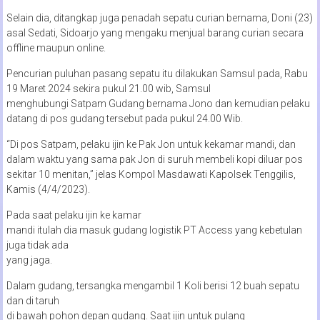
Selain dia, ditangkap juga penadah sepatu curian bernama, Doni (23)
asal Sedati, Sidoarjo yang mengaku menjual barang curian secara
offline maupun online.
Pencurian puluhan pasang sepatu itu dilakukan Samsul pada, Rabu
19 Maret 2024 sekira pukul 21.00 wib, Samsul
menghubungi Satpam Gudang bernama Jono dan kemudian pelaku
datang di pos gudang tersebut pada pukul 24.00 Wib.
“Di pos Satpam, pelaku ijin ke Pak Jon untuk kekamar mandi, dan
dalam waktu yang sama pak Jon di suruh membeli kopi diluar pos
sekitar 10 menitan,” jelas Kompol Masdawati Kapolsek Tenggilis,
Kamis (4/4/2023).
Pada saat pelaku ijin ke kamar
mandi itulah dia masuk gudang logistik PT Access yang kebetulan
juga tidak ada
yang jaga.
Dalam gudang, tersangka mengambil 1 Koli berisi 12 buah sepatu
dan di taruh
di bawah pohon depan gudang. Saat ijin untuk pulang