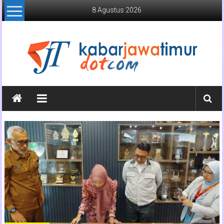
Lompat
8 Agustus 2026
ke
konten
Kabar
Jawa
Timur
Media
Online
Jawa
Timur