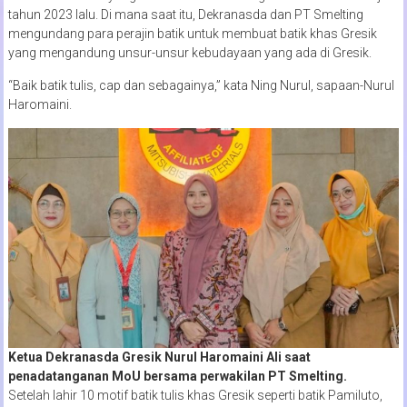
tahun 2023 lalu. Di mana saat itu, Dekranasda dan PT Smelting
mengundang para perajin batik untuk membuat batik khas Gresik
yang mengandung unsur-unsur kebudayaan yang ada di Gresik.
“Baik batik tulis, cap dan sebagainya,” kata Ning Nurul, sapaan-Nurul
Haromaini.
Ketua Dekranasda Gresik Nurul Haromaini Ali saat
penadatanganan MoU bersama perwakilan PT Smelting.
Setelah lahir 10 motif batik tulis khas Gresik seperti batik Pamiluto,