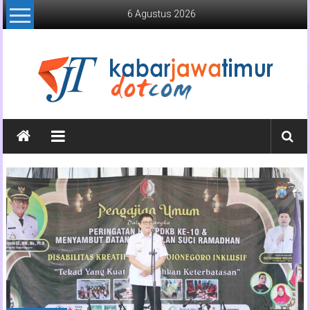
Lompat
6 Agustus 2026
ke
konten
Kabar
Jawa
Timur
Media
Online
Jawa
Timur