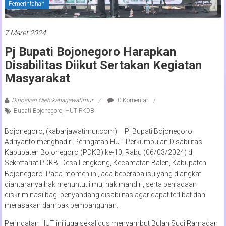
Pemerintahan
7 Maret 2024
Pj Bupati Bojonegoro Harapkan
Disabilitas Diikut Sertakan Kegiatan
Masyarakat
Diposkan Oleh:kabarjawatimur
0 Komentar
Bupati Bojonegoro
,
HUT PKDB
Bojonegoro, (kabarjawatimur.com) – Pj Bupati Bojonegoro
Adriyanto menghadiri Peringatan HUT Perkumpulan Disabilitas
Kabupaten Bojonegoro (PDKB) ke-10, Rabu (06/03/2024) di
Sekretariat PDKB, Desa Lengkong, Kecamatan Balen, Kabupaten
Bojonegoro. Pada momen ini, ada beberapa isu yang diangkat
diantaranya hak menuntut ilmu, hak mandiri, serta peniadaan
diskriminasi bagi penyandang disabilitas agar dapat terlibat dan
merasakan dampak pembangunan.
Peringatan HUT ini juga sekaligus menyambut Bulan Suci Ramadan