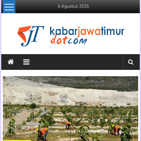
Lompat
6 Agustus 2026
ke
konten
Kabar
Jawa
Timur
Media
Online
Jawa
Timur