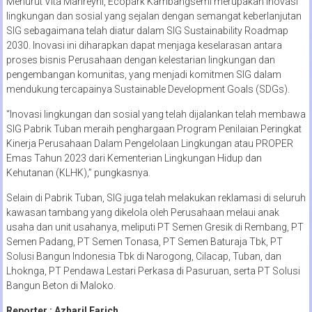
Menurut Vita Mahreyni, Ecopark Kambangsemi merupakan inovasi
lingkungan dan sosial yang sejalan dengan semangat keberlanjutan
SIG sebagaimana telah diatur dalam SIG Sustainability Roadmap
2030. Inovasi ini diharapkan dapat menjaga keselarasan antara
proses bisnis Perusahaan dengan kelestarian lingkungan dan
pengembangan komunitas, yang menjadi komitmen SIG dalam
mendukung tercapainya Sustainable Development Goals (SDGs).
“Inovasi lingkungan dan sosial yang telah dijalankan telah membawa
SIG Pabrik Tuban meraih penghargaan Program Penilaian Peringkat
Kinerja Perusahaan Dalam Pengelolaan Lingkungan atau PROPER
Emas Tahun 2023 dari Kementerian Lingkungan Hidup dan
Kehutanan (KLHK),” pungkasnya.
Selain di Pabrik Tuban, SIG juga telah melakukan reklamasi di seluruh
kawasan tambang yang dikelola oleh Perusahaan melaui anak
usaha dan unit usahanya, meliputi PT Semen Gresik di Rembang, PT
Semen Padang, PT Semen Tonasa, PT Semen Baturaja Tbk, PT
Solusi Bangun Indonesia Tbk di Narogong, Cilacap, Tuban, dan
Lhoknga, PT Pendawa Lestari Perkasa di Pasuruan, serta PT Solusi
Bangun Beton di Maloko.
Reporter : Azharil Farich