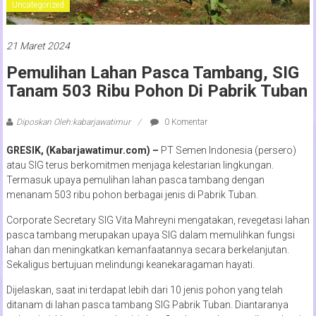
Uncategorized
21 Maret 2024
Pemulihan Lahan Pasca Tambang, SIG
Tanam 503 Ribu Pohon Di Pabrik Tuban
Diposkan Oleh:kabarjawatimur
0 Komentar
GRESIK, (Kabarjawatimur.com) –
PT Semen Indonesia (persero)
atau SIG terus berkomitmen menjaga kelestarian lingkungan.
Termasuk upaya pemulihan lahan pasca tambang dengan
menanam 503 ribu pohon berbagai jenis di Pabrik Tuban.
Corporate Secretary SIG Vita Mahreyni mengatakan, revegetasi lahan
pasca tambang merupakan upaya SIG dalam memulihkan fungsi
lahan dan meningkatkan kemanfaatannya secara berkelanjutan.
Sekaligus bertujuan melindungi keanekaragaman hayati.
Dijelaskan, saat ini terdapat lebih dari 10 jenis pohon yang telah
ditanam di lahan pasca tambang SIG Pabrik Tuban. Diantaranya