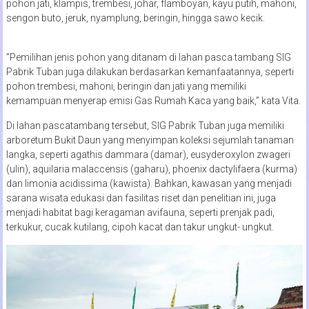
pohon jati, klampis, trembesi, johar, flamboyan, kayu putih, mahoni,
sengon buto, jeruk, nyamplung, beringin, hingga sawo kecik.
”Pemilihan jenis pohon yang ditanam di lahan pasca tambang SIG
Pabrik Tuban juga dilakukan berdasarkan kemanfaatannya, seperti
pohon trembesi, mahoni, beringin dan jati yang memiliki
kemampuan menyerap emisi Gas Rumah Kaca yang baik,” kata Vita.
Di lahan pascatambang tersebut, SIG Pabrik Tuban juga memiliki
arboretum Bukit Daun yang menyimpan koleksi sejumlah tanaman
langka, seperti agathis dammara (damar), eusyderoxylon zwageri
(ulin), aquilaria malaccensis (gaharu), phoenix dactylifaera (kurma)
dan limonia acidissima (kawista). Bahkan, kawasan yang menjadi
sarana wisata edukasi dan fasilitas riset dan penelitian ini, juga
menjadi habitat bagi keragaman avifauna, seperti prenjak padi,
terkukur, cucak kutilang, cipoh kacat dan takur ungkut- ungkut.