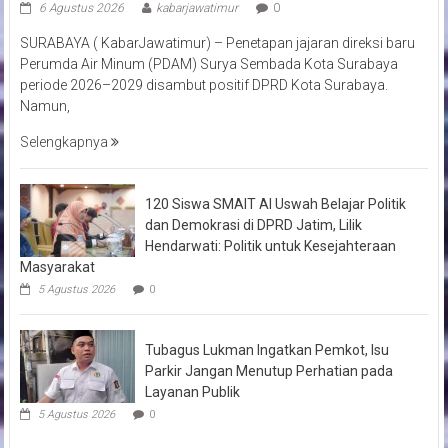
6 Agustus 2026
kabarjawatimur
0
SURABAYA ( KabarJawatimur) – Penetapan jajaran direksi baru
Perumda Air Minum (PDAM) Surya Sembada Kota Surabaya
periode 2026–2029 disambut positif DPRD Kota Surabaya.
Namun,
Selengkapnya
120 Siswa SMAIT Al Uswah Belajar Politik
dan Demokrasi di DPRD Jatim, Lilik
Hendarwati: Politik untuk Kesejahteraan
Masyarakat
5 Agustus 2026
0
Tubagus Lukman Ingatkan Pemkot, Isu
Parkir Jangan Menutup Perhatian pada
Layanan Publik
5 Agustus 2026
0