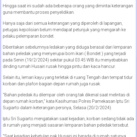
Hingga saat ini sudah ada beberapa orang yang dimintai keterangan
guna membantu proses penyelidikan.
Hanya saja dari semua keterangan yang diperoleh di lapangan,
petugas kepolisian belum mendapat petunjuk yang mengarah ke
pelaku pelemparan bondet.
Diberitakan sebelumnya ledakan yang diduga berasal dari lemparan
bahan peledak yang menyerupai bom ikan ( Bondet ) yang terjadi
pada Senin (19/2/2024) sekitar pukul 03.45 WIB itu menyebabkan
dinding rumah Husairi rusak hingga pintu dan kaca hancur.
Selain itu, lemari kayu yang terletak di ruang Tengah dan tempat tidur
korban dan plafon bagian depan rumah juga rusak.
“Bahan peledak itu dilempar oleh orang tak dikenal saat melintas di
depan rumah korban,” kata Kasihumas Polres Pamekasan Iptu Sri
Sugiarto dalam keterangan persnya, Selasa (20/2/2024).
Iptu Sri Sugiarto mengatakan saat kejadian, korban sedang tidak ada
di rumah yang menjadi sasaran lemparan bahan peledak tersebut.
“Saat kejadian kebetulan pak Husairi ini berada di rumah satunya