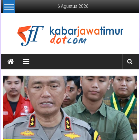
Lompat
6 Agustus 2026
ke
konten
Kabar
Jawa
Timur
Media
Online
Jawa
Timur