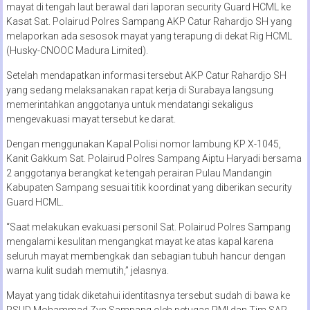
mayat di tengah laut berawal dari laporan security Guard HCML ke
Kasat Sat. Polairud Polres Sampang AKP Catur Rahardjo SH yang
melaporkan ada sesosok mayat yang terapung di dekat Rig HCML
(Husky-CNOOC Madura Limited).
Setelah mendapatkan informasi tersebut AKP Catur Rahardjo SH
yang sedang melaksanakan rapat kerja di Surabaya langsung
memerintahkan anggotanya untuk mendatangi sekaligus
mengevakuasi mayat tersebut ke darat.
Dengan menggunakan Kapal Polisi nomor lambung KP X-1045,
Kanit Gakkum Sat. Polairud Polres Sampang Aiptu Haryadi bersama
2 anggotanya berangkat ke tengah perairan Pulau Mandangin
Kabupaten Sampang sesuai titik koordinat yang diberikan security
Guard HCML.
“Saat melakukan evakuasi personil Sat. Polairud Polres Sampang
mengalami kesulitan mengangkat mayat ke atas kapal karena
seluruh mayat membengkak dan sebagian tubuh hancur dengan
warna kulit sudah memutih,” jelasnya.
Mayat yang tidak diketahui identitasnya tersebut sudah di bawa ke
RSUD Mohammad Zyn Sampang oleh petugas PMI dan Tim SAR