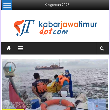
Lompat
9 Agustus 2026
ke
konten
Kabar
Jawa
Timur
Media
Online
Jawa
Timur