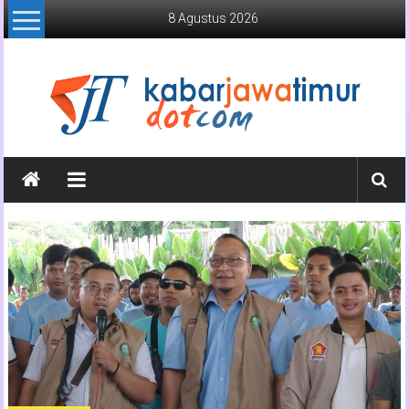
Lompat
8 Agustus 2026
ke
konten
Kabar
Jawa
Timur
Media
Online
Jawa
Timur