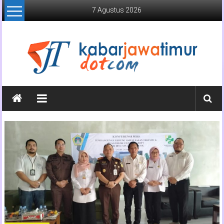
Lompat
7 Agustus 2026
ke
konten
Kabar
Jawa
Timur
Media
Online
Jawa
Timur