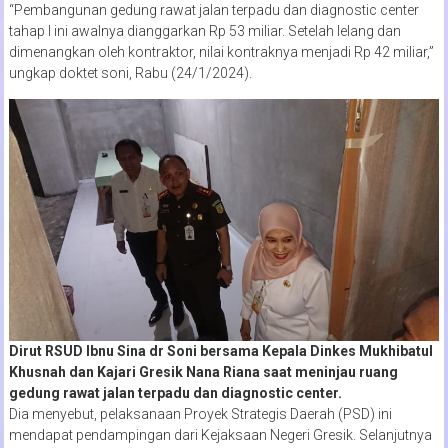
“Pembangunan gedung rawat jalan terpadu dan diagnostic center
tahap I ini awalnya dianggarkan Rp 53 miliar. Setelah lelang dan
dimenangkan oleh kontraktor, nilai kontraknya menjadi Rp 42 miliar,”
ungkap doktet soni, Rabu (24/1/2024).
Dirut RSUD Ibnu Sina dr Soni bersama Kepala Dinkes Mukhibatul
Khusnah dan Kajari Gresik Nana Riana saat meninjau ruang
gedung rawat jalan terpadu dan diagnostic center.
Dia menyebut, pelaksanaan Proyek Strategis Daerah (PSD) ini
mendapat pendampingan dari Kejaksaan Negeri Gresik. Selanjutnya