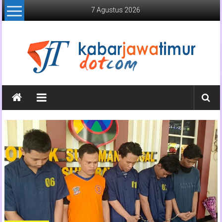
Lompat
7 Agustus 2026
ke
konten
Kabar
Jawa
Timur
Media
Online
Jawa
Timur