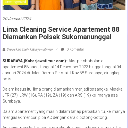
Uncategorized
20 Januari 2024
Lima Cleaning Service Apartement 88
Diamankan Polsek Sukomanunggal
Diposkan Oleh:kabarjawatimur
0 Komentar
SURABAYA,(Kabarjawatimur.com)-
Aksi pembobolan di
apartement 88 pada, tanggal 14 Desember 2023 hingga tanggal 04
Januari 2024 di Jalan Darmo Permai III Kav.88 Surabaya, diungkap
polisi.
Dalam kasus itu, lima orang diamankan menjadi tersangka. Mereka,
JFR (27), LRW (18), RA (19), ZA (19) dan ARS (19) kelimanya asal
Surabaya.
Dalam apartement yang masih dalam tahap perbaikan itu, kelimanya
mengasak mencuri pipa AC dengan cara dipotong-potong.
Apesnya, mereka tak sadar jika aksi itu dapat terbongkar, meski tak