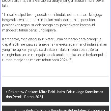
kepolisian, TNI, serta Gartap Surabaya yang dilakukan mulai pekan
lalu.
“Terkait knalpot brong sudah kami tindak, setiap malam kita juga
bergerak lewat asuhan rembulan mulai dari jumlah pasukan,
penindakan tegas, sudah mengalami peningkatan karena ini
mendekati tahun baru,” ungkapnya.
Karenanya, menjelang libur Nataru, Irna berharap para orang tua
dapat lebih mengawasi anak-anak mereka agar menghindari ajakan
yang merugikan yang bisa disebar melalui media sosial. Serta
mengimbau untuk mengajak anak-anak mereka untuk berkumpul di
rumah menjelang malam tahun baru 2024.(*)
Navigasi
Rakerprov Senkom Mitra Polri Jatim: Fokus Jaga Kamtibmas
dan Pemilu Damai 2024
pos
Fungsi Body Cam pada Kepolisian Polrestabes Surabaya