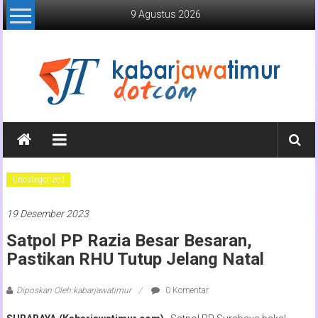
Lompat
9 Agustus 2026
ke
konten
Kabar
Jawa
Timur
Uncategorized
Media
19 Desember 2023
Online
Jawa
Satpol PP Razia Besar Besaran,
Timur
Pastikan RHU Tutup Jelang Natal
Diposkan Oleh:kabarjawatimur
0 Komentar