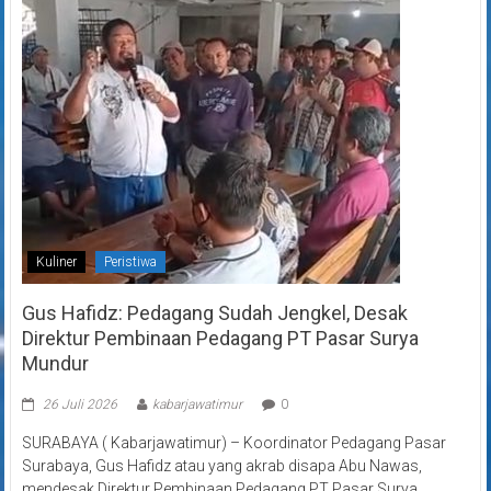
Kuliner
Peristiwa
Gus Hafidz: Pedagang Sudah Jengkel, Desak
Direktur Pembinaan Pedagang PT Pasar Surya
Mundur
26 Juli 2026
kabarjawatimur
0
SURABAYA ( Kabarjawatimur) – Koordinator Pedagang Pasar
Surabaya, Gus Hafidz atau yang akrab disapa Abu Nawas,
mendesak Direktur Pembinaan Pedagang PT Pasar Surya