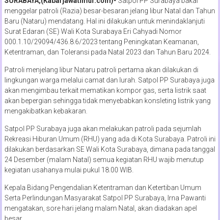
SURABAYA,(Kabarjawatimur.com)-
Satpol PP Surabaya bakal
menggelar patroli (Razia) besar-besaran jelang libur Natal dan Tahun
Baru (Nataru) mendatang. Hal ini dilakukan untuk menindaklanjuti
Surat Edaran (SE) Wali Kota Surabaya Eri Cahyadi Nomor
000.1.10/29094/436.8.6/2023 tentang Peningkatan Keamanan,
Ketentraman, dan Toleransi pada Natal 2023 dan Tahun Baru 2024.
Patroli menjelang libur Nataru patroli pertama akan dilakukan di
lingkungan warga melalui camat dan lurah. Satpol PP Surabaya juga
akan mengimbau terkait mematikan kompor gas, serta listrik saat
akan bepergian sehingga tidak menyebabkan konsleting listrik yang
mengakibatkan kebakaran.
Satpol PP Surabaya juga akan melakukan patroli pada sejumlah
Rekreasi Hiburan Umum (RHU) yang ada di Kota Surabaya. Patroli ini
dilakukan berdasarkan SE Wali Kota Surabaya, dimana pada tanggal
24 Desember (malam Natal) semua kegiatan RHU wajib menutup
kegiatan usahanya mulai pukul 18.00 WIB.
Kepala Bidang Pengendalian Ketentraman dan Ketertiban Umum
Serta Perlindungan Masyarakat Satpol PP Surabaya, Irna Pawanti
mengatakan, sore hari jelang malam Natal, akan diadakan apel
besar.