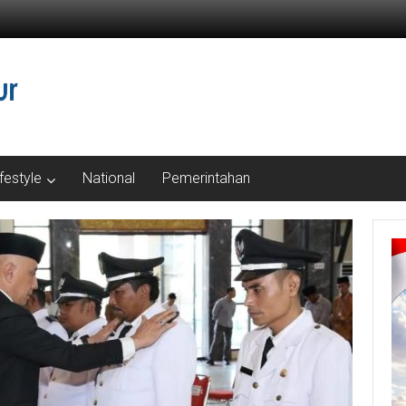
ifestyle
National
Pemerintahan