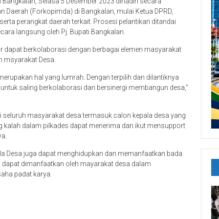
 Bangkalan, Selasa 5 Desember 2023 dihadiri secara
n Daerah (Forkopimda) di Bangkalan, mulai Ketua DPRD,
rta perangkat daerah terkait. Prosesi pelantikan ditandai
ara langsung oleh Pj. Bupati Bangkalan.
ar dapat berkolaborasi dengan berbagai elemen masyarakat
 msyarakat Desa.
merupakan hal yang lumrah. Dengan terpilih dan dilantiknya
t untuk saling berkolaborasi dan bersinergi membangun desa,”
mi seluruh masyarakat desa termasuk calon kepala desa yang
ng kalah dalam pilkades dapat menerima dan ikut mensupport
ya.
epala Desa juga dapat menghidupkan dan memanfaatkan bada
g dapat dimanfaatkan oleh mayarakat desa dalam
aha padat karya.