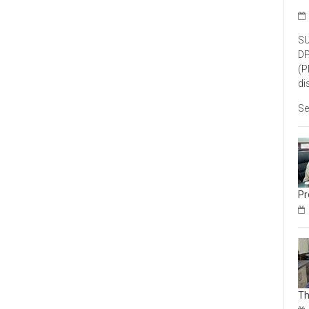
SU
DP
(P
di
Se
Pr
Th