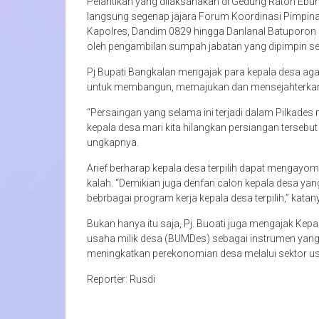
Pelantikan yang dilaksanakan di Gedung Ratoh Ebuh
langsung segenap jajara Forum Koordinasi Pimpina
Kapolres, Dandim 0829 hingga Danlanal Batuporon se
oleh pengambilan sumpah jabatan yang dipimpin sec
Pj Bupati Bangkalan mengajak para kepala desa ag
untuk membangun, memajukan dan mensejahterkan
“Persaingan yang selama ini terjadi dalam Pilkades 
kepala desa mari kita hilangkan persiangan tersebu
ungkapnya.
Arief berharap kepala desa terpilih dapat mengayo
kalah. “Demikian juga denfan calon kepala desa ya
bebrbagai program kerja kepala desa terpilih,” katan
Bukan hanya itu saja, Pj. Buoati juga mengajak K
usaha milik desa (BUMDes) sebagai instrumen yan
meningkatkan perekonomian desa melalui sektor us
Reporter: Rusdi