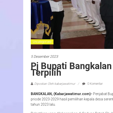
Uncategorized
5 Desember 2023
Pj Bupati Bangkalan
Terpilih
Diposkan Oleh:kabarjawatimur
0 Komentar
BANGKALAN, (Kabarjawatimur.com)-
Penjabat Bup
priode 2023-2029 hasil pemilihan kepala desa seren
tahun 2023 lalu.