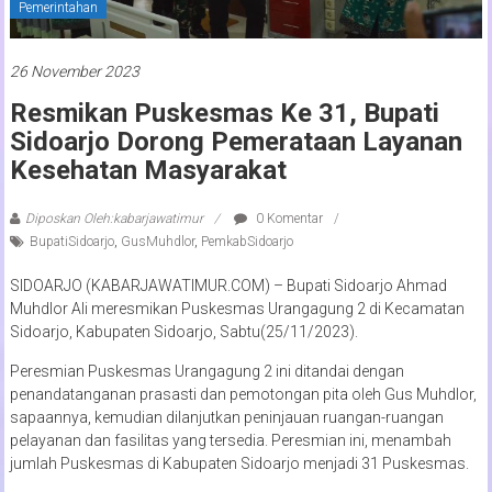
Pemerintahan
26 November 2023
Resmikan Puskesmas Ke 31, Bupati
Sidoarjo Dorong Pemerataan Layanan
Kesehatan Masyarakat
Diposkan Oleh:kabarjawatimur
0 Komentar
BupatiSidoarjo
,
GusMuhdlor
,
PemkabSidoarjo
SIDOARJO (KABARJAWATIMUR.COM) – Bupati Sidoarjo Ahmad
Muhdlor Ali meresmikan Puskesmas Urangagung 2 di Kecamatan
Sidoarjo, Kabupaten Sidoarjo, Sabtu(25/11/2023).
Peresmian Puskesmas Urangagung 2 ini ditandai dengan
penandatanganan prasasti dan pemotongan pita oleh Gus Muhdlor,
sapaannya, kemudian dilanjutkan peninjauan ruangan-ruangan
pelayanan dan fasilitas yang tersedia. Peresmian ini, menambah
jumlah Puskesmas di Kabupaten Sidoarjo menjadi 31 Puskesmas.