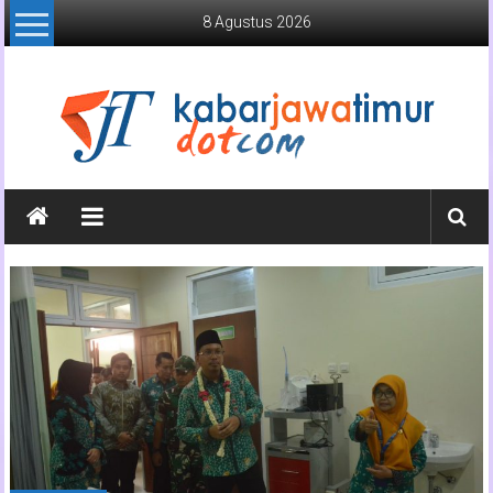
Lompat
8 Agustus 2026
ke
konten
Kabar
Jawa
Timur
Media
Online
Jawa
Timur