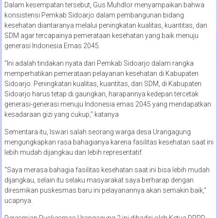
Dalam kesempatan tersebut, Gus Muhdlor menyampaikan bahwa
konsistensi Pemkab Sidoarjo dalam pembangunan bidang
kesehatan diantaranya melalui peningkatan kualitas, kuantitas, dan
SDM agar tercapainya pemerataan kesehatan yang baik menuju
generasi Indonesia Emas 2045.
“Ini adalah tindakan nyata dari Pemkab Sidoarjo dalam rangka
memperhatikan pemerataan pelayanan kesehatan di Kabupaten
Sidoarjo. Peningkatan kualitas, kuantitas, dan SDM, di Kabupaten
Sidoarjo harus tetap di gaungkan, harapannya kedepan tercetak
generasi-generasi menuju Indonesia emas 2045 yang mendapatkan
kesadaraan gizi yang cukup,” katanya
Sementara itu, Iswari salah seorang warga desa Urangagung
mengungkapkan rasa bahagianya karena fasilitas kesehatan saat ini
lebih mudah dijangkau dan lebih representatif.
“Saya merasa bahagia fasilitas kesehatan saat ini bisa lebih mudah
dijangkau, selain itu selaku masyarakat saya berharap dengan
diresmikan puskesmas baru ini pelayanannya akan semakin baik,”
ucapnya.
Peresmian Puskesmas Urangagung 2 ini dihadiri oleh Ketua DPRD