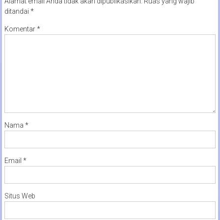
Alamat email Anda tidak akan dipublikasikan.
Ruas yang wajib
ditandai
*
Komentar
*
Nama
*
Email
*
Situs Web