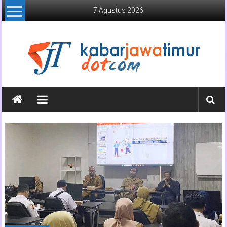
Lompat
7 Agustus 2026
ke
konten
Kabar
Jawa
Timur
Media
Online
Jawa
Timur