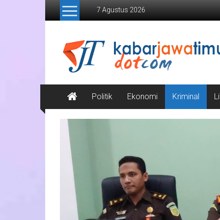
Lompat
7 Agustus 2026
ke
konten
Kabar
Jawa
Timur
Media
Politik
Ekonomi
Kriminal
L
Online
Jawa
Timur