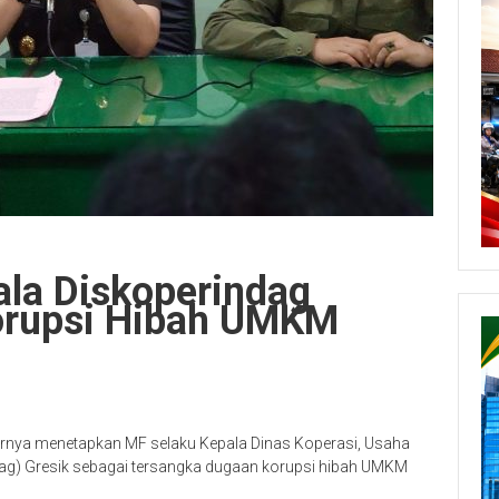
ala Diskoperindag
orupsi Hibah UMKM
hirnya menetapkan MF selaku Kepala Dinas Koperasi, Usaha
dag) Gresik sebagai tersangka dugaan korupsi hibah UMKM