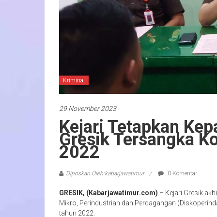
Kriminal
29 November 2023
Kejari Tetapkan Kep
Gresik Tersangka K
2022
Diposkan Oleh:kabarjawatimur
0 Komentar
GRESIK, (Kabarjawatimur.com) –
Kejari Gresik ak
Mikro, Perindustrian dan Perdagangan (Diskoperin
tahun 2022.