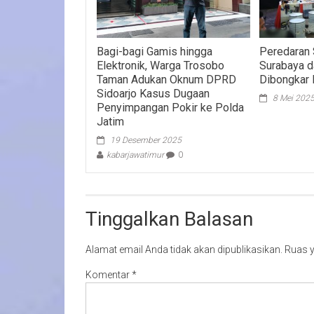
Bagi-bagi Gamis hingga
Peredaran S
Elektronik, Warga Trosobo
Surabaya d
Taman Adukan Oknum DPRD
Dibongkar 
Sidoarjo Kasus Dugaan
8 Mei 202
Penyimpangan Pokir ke Polda
Jatim
19 Desember 2025
kabarjawatimur
0
Tinggalkan Balasan
Alamat email Anda tidak akan dipublikasikan.
Ruas y
Komentar
*