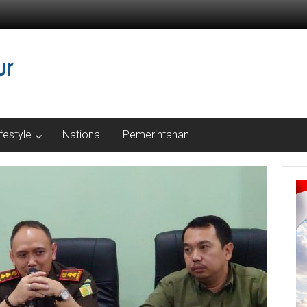
ifestyle
National
Pemerintahan