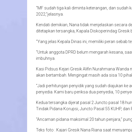
“MF sudah tiga kali diminta keterangan, dan sudah
2022,”jelasnya.
Kendati demikian, Nana tidak menjelaskan secara deta
ditetapkan tersangka, Kapala Diskoperindag Gresik
“Yang jelas Kepala Dinas ini, memiliki peran sebab 
“Untuk anggota DPRD belum mengarah kesana, saat ini
imbuhnya.
Kasi Pidsus Kejari Gresik Alifin Nurahmana Wanda 
akan bertambah. Mengingat masih ada sisa 10 pihak 
“Jadi perhitungan penyidik yang sudah diajukan ke au
penyedia. Kami baru periksa dua penyedia, 10 penye
Kedua tersangka dijerat pasal 2 Juncto pasal 18 h
Tindak Pidana Korupsi, Juncto Pasal 55 KUHP, dan 
“Ancaman pidana maksimal 20 tahun penjara,” pun
Teks foto : Kajari Gresik Nana Riana saat menyam