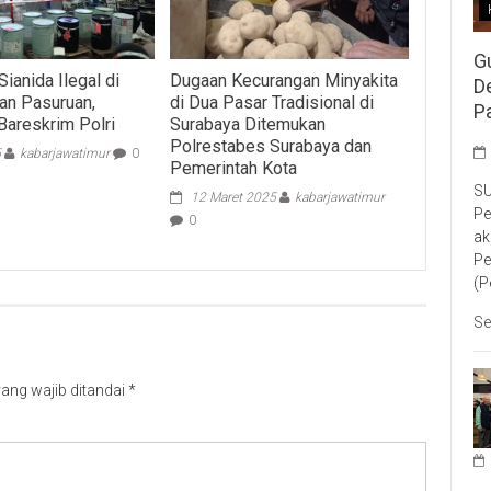
G
ianida Ilegal di
Dugaan Kecurangan Minyakita
D
an Pasuruan,
di Dua Pasar Tradisional di
P
Bareskrim Polri
Surabaya Ditemukan
Polrestabes Surabaya dan
5
kabarjawatimur
0
Pemerintah Kota
SU
12 Maret 2025
kabarjawatimur
Pe
0
ak
Pe
(P
Se
ang wajib ditandai
*