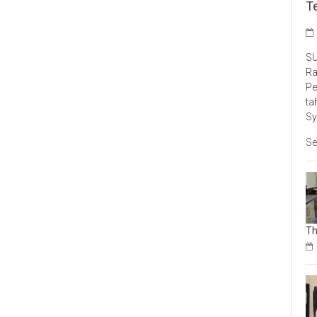
T
SU
Ra
Pe
ta
Sy
Se
Th