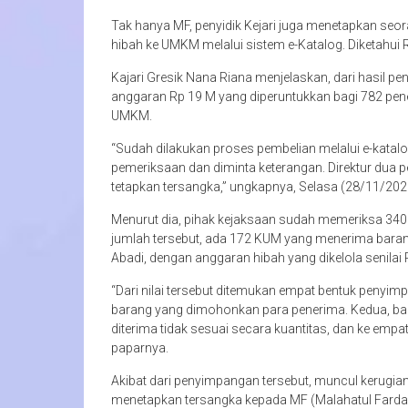
Tak hanya MF, penyidik Kejari juga menetapkan seor
hibah ke UMKM melalui sistem e-Katalog. Diketahui 
Kajari Gresik Nana Riana menjelaskan, dari hasil p
anggaran Rp 19 M yang diperuntukkan bagi 782 pene
UMKM.
“Sudah dilakukan proses pembelian melalui e-katalo
pemeriksaan dan diminta keterangan. Direktur dua 
tetapkan tersangka,” ungkapnya, Selasa (28/11/202
Menurut dia, pihak kejaksaan sudah memeriksa 340
jumlah tersebut, ada 172 KUM yang menerima barang
Abadi, dengan anggaran hibah yang dikelola senilai 
“Dari nilai tersebut ditemukan empat bentuk penyim
barang yang dimohonkan para penerima. Kedua, bara
diterima tidak sesuai secara kuantitas, dan ke empa
paparnya.
Akibat dari penyimpangan tersebut, muncul kerugian n
menetapkan tersangka kepada MF (Malahatul Fardah