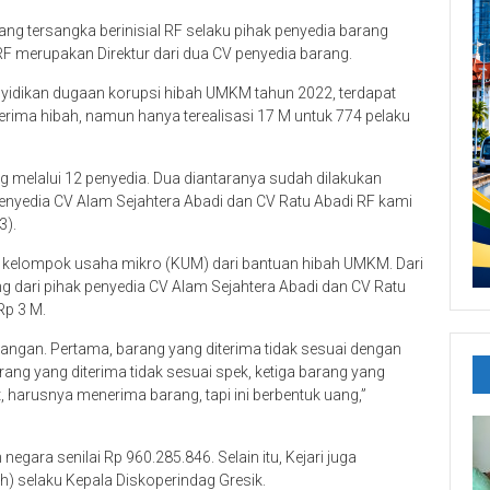
ang tersangka berinisial RF selaku pihak penyedia barang
RF merupakan Direktur dari dua CV penyedia barang.
enyidikan dugaan korupsi hibah UMKM tahun 2022, terdapat
rima hibah, namun hanya terealisasi 17 M untuk 774 pelaku
g melalui 12 penyedia. Dua diantaranya sudah dilakukan
penyedia CV Alam Sejahtera Abadi dan CV Ratu Abadi RF kami
3).
 kelompok usaha mikro (KUM) dari bantuan hibah UMKM. Dari
 dari pihak penyedia CV Alam Sejahtera Abadi dan CV Ratu
Rp 3 M.
pangan. Pertama, barang yang diterima tidak sesuai dengan
ng yang diterima tidak sesuai spek, ketiga barang yang
t, harusnya menerima barang, tapi ini berbentuk uang,”
egara senilai Rp 960.285.846. Selain itu, Kejari juga
) selaku Kepala Diskoperindag Gresik.