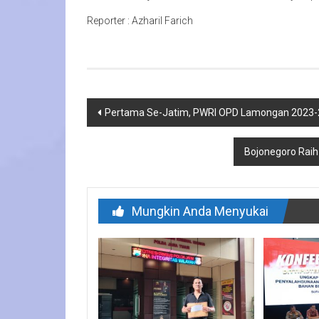
Reporter : Azharil Farich
Navigasi
Pertama Se-Jatim, PWRI OPD Lamongan 2023-
pos
Bojonegoro Raih
Mungkin Anda Menyukai