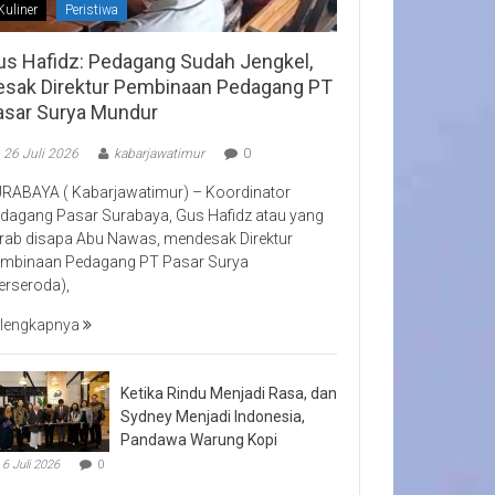
Kuliner
Peristiwa
us Hafidz: Pedagang Sudah Jengkel,
esak Direktur Pembinaan Pedagang PT
asar Surya Mundur
26 Juli 2026
kabarjawatimur
0
RABAYA ( Kabarjawatimur) – Koordinator
dagang Pasar Surabaya, Gus Hafidz atau yang
rab disapa Abu Nawas, mendesak Direktur
mbinaan Pedagang PT Pasar Surya
erseroda),
lengkapnya
Ketika Rindu Menjadi Rasa, dan
Sydney Menjadi Indonesia,
Pandawa Warung Kopi
6 Juli 2026
0