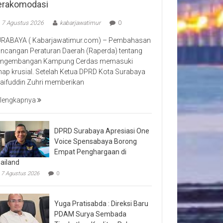
erakomodasi
7 Agustus 2026
kabarjawatimur
0
RABAYA ( Kabarjawatimur.com) – Pembahasan
ncangan Peraturan Daerah (Raperda) tentang
ngembangan Kampung Cerdas memasuki
hap krusial. Setelah Ketua DPRD Kota Surabaya
aifuddin Zuhri memberikan
lengkapnya
DPRD Surabaya Apresiasi One
Voice Spensabaya Borong
Empat Penghargaan di
ailand
7 Agustus 2026
0
Yuga Pratisabda : Direksi Baru
PDAM Surya Sembada