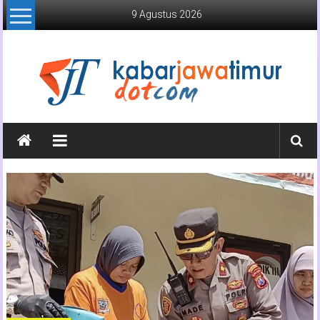
Lompat
9 Agustus 2026
ke
konten
Kabar
Jawa
Timur
Media
Online
Jawa
Timur