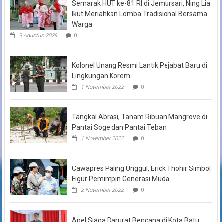
Semarak HUT ke-81 RI di Jemursari, Ning Lia
Ikut Meriahkan Lomba Tradisional Bersama
Warga
9 Agustus 2026
0
Kolonel Unang Resmi Lantik Pejabat Baru di
Lingkungan Korem
1 November 2022
0
Tangkal Abrasi, Tanam Ribuan Mangrove di
Pantai Soge dan Pantai Teban
1 November 2022
0
Cawapres Paling Unggul, Erick Thohir Simbol
Figur Pemimpin Generasi Muda
2 November 2022
0
Apel Siaga Darurat Bencana di Kota Batu,