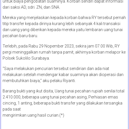
untuk biaya pengobatan suaminya. Korban sendiri dapat informasi
dari saksi AD, sdri. ZN, dan SNA.
Mereka yang menjelaskan kepada korban bahwa RY tersebut pernah
titip transfer kepada dirinya kurang lebih sebanyak 4 kali transaksi
dan uang yang diberikan kepada mereka yaitu lembaran uang tunai
pecahan baru-baru.
Terlebih, pada Rabu 29 Nopember 2023, sekira jam 07.00 Wib, RY
pergi meninggalkan rumah tanpa pamit, akhirnya korban melapor ke
Polsek Sukolilo Surabaya.
“Saya melakukan pencurian tersebut sendirian dan ada niat
melakukan setelah mendengar kabar suaminya akan dioperasi dan
membutuhkan biaya,” aku pelaku Riyanti.
Barang bukti yang ikut disita, Uang tunai pecahan rupiah senilai total
2.410.000, beberapa uang tunai pecahan asing, Perhiasan emas
cincing, 1 anting, beberapa bukti transfer yang dilakukan tersangka
pada saat
mengirimkan uang hasil curian.(*)