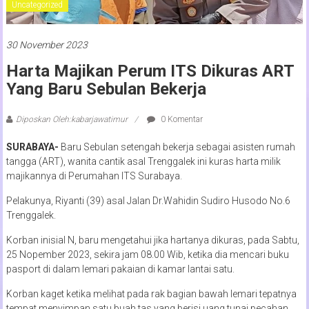
Uncategorized
30 November 2023
Harta Majikan Perum ITS Dikuras ART
Yang Baru Sebulan Bekerja
Diposkan Oleh:kabarjawatimur
0 Komentar
SURABAYA-
Baru Sebulan setengah bekerja sebagai asisten rumah
tangga (ART), wanita cantik asal Trenggalek ini kuras harta milik
majikannya di Perumahan ITS Surabaya.
Pelakunya, Riyanti (39) asal Jalan Dr.Wahidin Sudiro Husodo No.6
Trenggalek.
Korban inisial N, baru mengetahui jika hartanya dikuras, pada Sabtu,
25 Nopember 2023, sekira jam 08.00 Wib, ketika dia mencari buku
pasport di dalam lemari pakaian di kamar lantai satu.
Korban kaget ketika melihat pada rak bagian bawah lemari tepatnya
tempat menyimpan satu buah tas yang berisi uang tunai pecahan