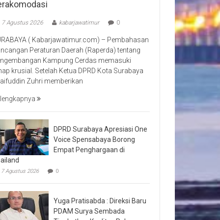
erakomodasi
7 Agustus 2026
kabarjawatimur
0
RABAYA ( Kabarjawatimur.com) – Pembahasan
ncangan Peraturan Daerah (Raperda) tentang
ngembangan Kampung Cerdas memasuki
hap krusial. Setelah Ketua DPRD Kota Surabaya
aifuddin Zuhri memberikan
lengkapnya
DPRD Surabaya Apresiasi One
Voice Spensabaya Borong
Empat Penghargaan di
ailand
7 Agustus 2026
0
Yuga Pratisabda : Direksi Baru
PDAM Surya Sembada