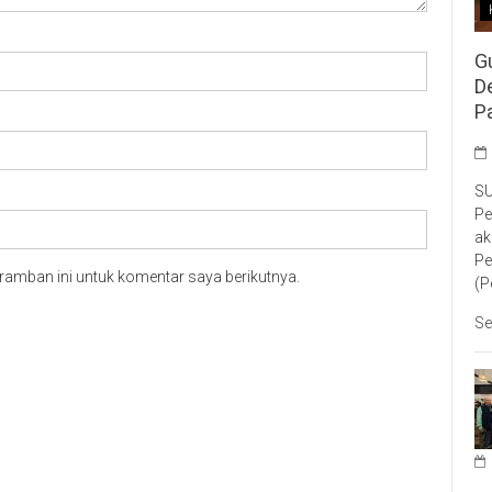
G
D
P
SU
Pe
ak
Pe
ramban ini untuk komentar saya berikutnya.
(P
Se