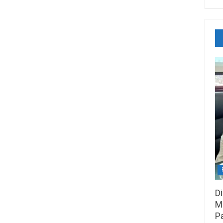
D
M
P