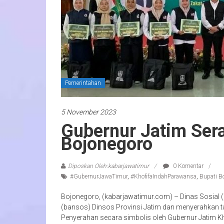
Pemerintahan
5 November 2023
Gubernur Jatim Ser
Bojonegoro
Diposkan Oleh:kabarjawatimur
0 Komentar
#GubernurJawaTimur
,
#KhofifaIndahParawansa
,
Bupati B
Bojonegoro, (kabarjawatimur.com) – Dinas Sosial 
(bansos) Dinsos Provinsi Jatim dan menyerahkan t
Penyerahan secara simbolis oleh Gubernur Jatim Kh