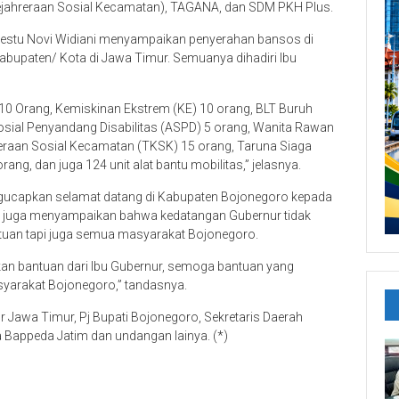
jahreraan Sosial Kecamatan), TAGANA, dan SDM PKH Plus.
Restu Novi Widiani menyampaikan penyerahan bansos di
Kabupaten/ Kota di Jawa Timur. Semuanya dihadiri Ibu
 10 Orang, Kemiskinan Ekstrem (KE) 10 orang, BLT Buruh
Sosial Penyandang Disabilitas (ASPD) 5 orang, Wanita Rawan
eraan Sosial Kecamatan (TKSK) 15 orang, Taruna Siaga
g, dan juga 124 unit alat bantu mobilitas,” jelasnya.
ngucapkan selamat datang di Kabupaten Bojonegoro kepada
ti juga menyampaikan bahwa kedatangan Gubernur tidak
uan tapi juga semua masyarakat Bojonegoro.
an bantuan dari Ibu Gubernur, semoga bantuan yang
syarakat Bojonegoro,” tandasnya.
r Jawa Timur, Pj Bupati Bojonegoro, Sekretaris Daerah
 Bappeda Jatim dan undangan lainya. (*)