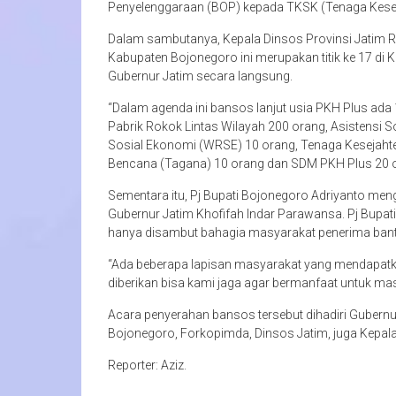
Penyelenggaraan (BOP) kepada TKSK (Tenaga Kese
Dalam sambutanya, Kepala Dinsos Provinsi Jatim 
Kabupaten Bojonegoro ini merupakan titik ke 17 di 
Gubernur Jatim secara langsung.
“Dalam agenda ini bansos lanjut usia PKH Plus ada
Pabrik Rokok Lintas Wilayah 200 orang, Asistensi 
Sosial Ekonomi (WRSE) 10 orang, Tenaga Kesejaht
Bencana (Tagana) 10 orang dan SDM PKH Plus 20 oran
Sementara itu, Pj Bupati Bojonegoro Adriyanto me
Gubernur Jatim Khofifah Indar Parawansa. Pj Bupa
hanya disambut bahagia masyarakat penerima bant
“Ada beberapa lapisan masyarakat yang mendapatk
diberikan bisa kami jaga agar bermanfaat untuk ma
Acara penyerahan bansos tersebut dihadiri Gubernu
Bojonegoro, Forkopimda, Dinsos Jatim, juga Kepala
Reporter: Aziz.