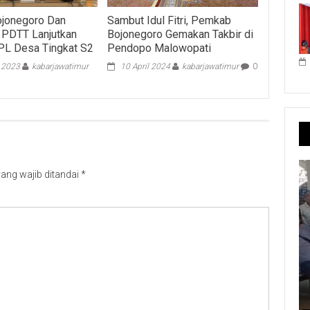
jonegoro Dan
Sambut Idul Fitri, Pemkab
PDTT Lanjutkan
Bojonegoro Gemakan Takbir di
PL Desa Tingkat S2
Pendopo Malowopati
i 2023
kabarjawatimur
10 April 2024
kabarjawatimur
0
ang wajib ditandai
*