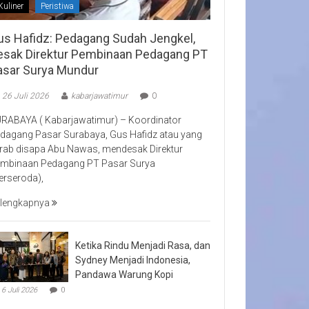
Kuliner
Peristiwa
us Hafidz: Pedagang Sudah Jengkel,
esak Direktur Pembinaan Pedagang PT
asar Surya Mundur
26 Juli 2026
kabarjawatimur
0
RABAYA ( Kabarjawatimur) – Koordinator
dagang Pasar Surabaya, Gus Hafidz atau yang
rab disapa Abu Nawas, mendesak Direktur
mbinaan Pedagang PT Pasar Surya
erseroda),
lengkapnya
Ketika Rindu Menjadi Rasa, dan
Sydney Menjadi Indonesia,
Pandawa Warung Kopi
6 Juli 2026
0