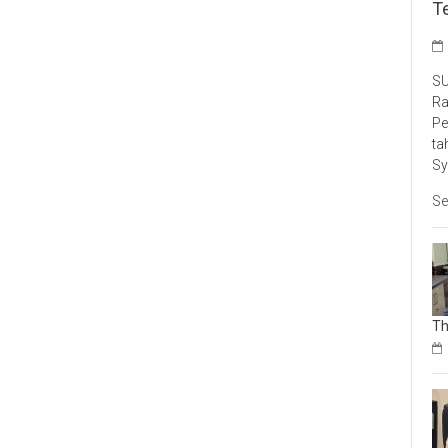
T
SU
Ra
Pe
ta
Sy
Se
Th