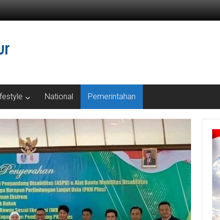
ifestyle
National
Pemerintahan