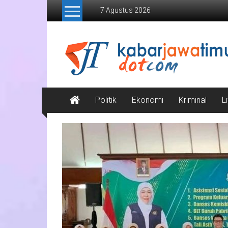
Lompat
7 Agustus 2026
ke
konten
Kabar
Jawa
Timur
Media
Politik
Ekonomi
Kriminal
L
Online
Jawa
Timur