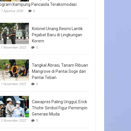
ogram Kampung Pancasila Terakomodasi
7 Agustus 2026
0
Kolonel Unang Resmi Lantik
Pejabat Baru di Lingkungan
Korem
1 November 2022
0
Tangkal Abrasi, Tanam Ribuan
Mangrove di Pantai Soge dan
Pantai Teban
1 November 2022
0
Cawapres Paling Unggul, Erick
Thohir Simbol Figur Pemimpin
Generasi Muda
2 November 2022
0