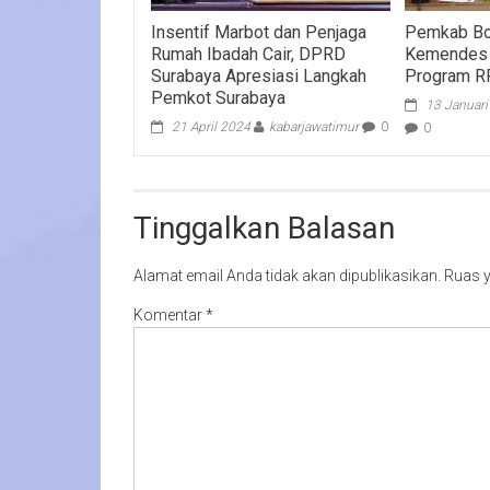
Insentif Marbot dan Penjaga
Pemkab Bo
Rumah Ibadah Cair, DPRD
Kemendes 
Surabaya Apresiasi Langkah
Program R
Pemkot Surabaya
13 Januar
21 April 2024
kabarjawatimur
0
0
Tinggalkan Balasan
Alamat email Anda tidak akan dipublikasikan.
Ruas y
Komentar
*