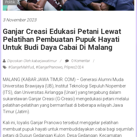
Politik
3 November 2023
Ganjar Creasi Edukasi Petani Lewat
Pelatihan Pembuatan Pupuk Hayati
Untuk Budi Daya Cabai Di Malang
Diposkan Oleh:kabarjawatimur
0 Komentar
#GanjarMahfud
,
#GanjarPranowo
,
Pilpres2024
MALANG (KABAR JAWA TIMUR. COM) – Generasi Alumni Muda
Universitas Brawijaya (UB), Institut Teknologi Sepuluh Nopember
(ITS), dan Universitas Airlangga (Unair) yang tergabung dalam
sukarelawan Ganjar Creasi (G-Creasi) mengedukasi petani melalui
pelatihan-pelatihan yang bermanfaat di beberapa wilayah Jawa
Timur (Jatim).
Kali ini, loyalis Ganjar Pranowo tersebut menggelar pelatihan
membuat pupuk hayati untuk membudidayakan cabai bagi sejumlah
petani di Dusun Gedangan Kulon, Desa Gedangan, Kecamatan