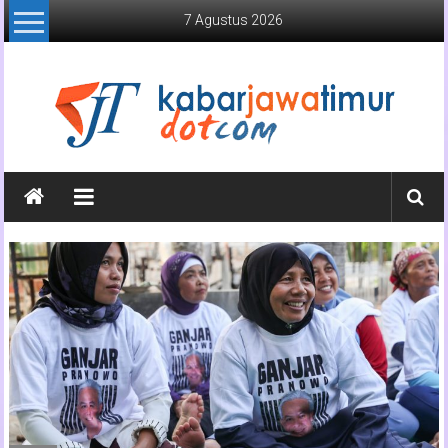
Lompat
7 Agustus 2026
ke
konten
Kabar
Jawa
Timur
Media
Online
Jawa
Timur