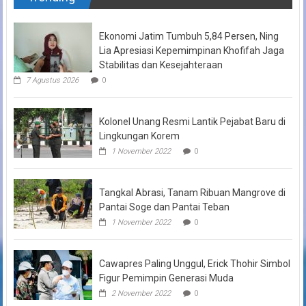
Ekonomi Jatim Tumbuh 5,84 Persen, Ning
Lia Apresiasi Kepemimpinan Khofifah Jaga
Stabilitas dan Kesejahteraan
7 Agustus 2026
0
Kolonel Unang Resmi Lantik Pejabat Baru di
Lingkungan Korem
1 November 2022
0
Tangkal Abrasi, Tanam Ribuan Mangrove di
Pantai Soge dan Pantai Teban
1 November 2022
0
Cawapres Paling Unggul, Erick Thohir Simbol
Figur Pemimpin Generasi Muda
2 November 2022
0