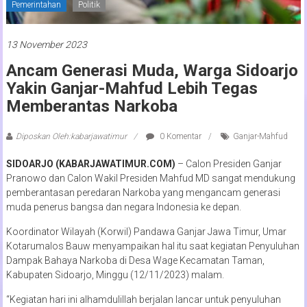
Pemerintahan
Politik
13 November 2023
Ancam Generasi Muda, Warga Sidoarjo
Yakin Ganjar-Mahfud Lebih Tegas
Memberantas Narkoba
Diposkan Oleh:kabarjawatimur
0 Komentar
Ganjar-Mahfud
SIDOARJO (KABARJAWATIMUR.COM)
– Calon Presiden Ganjar
Pranowo dan Calon Wakil Presiden Mahfud MD sangat mendukung
pemberantasan peredaran Narkoba yang mengancam generasi
muda penerus bangsa dan negara Indonesia ke depan.
Koordinator Wilayah (Korwil) Pandawa Ganjar Jawa Timur, Umar
Kotarumalos Bauw menyampaikan hal itu saat kegiatan Penyuluhan
Dampak Bahaya Narkoba di Desa Wage Kecamatan Taman,
Kabupaten Sidoarjo, Minggu (12/11/2023) malam.
“Kegiatan hari ini alhamdulillah berjalan lancar untuk penyuluhan