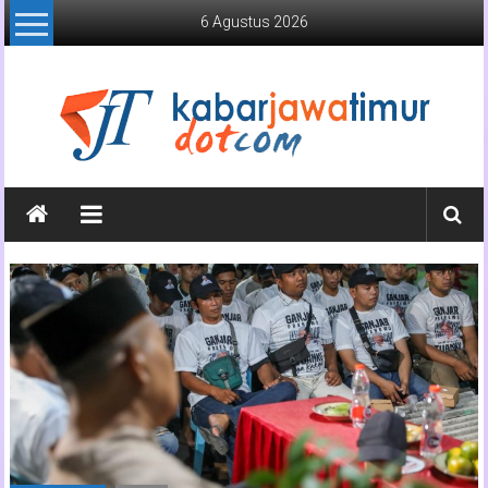
Lompat
6 Agustus 2026
ke
konten
Kabar
Jawa
Timur
Media
Online
Jawa
Timur