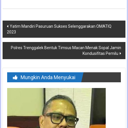
Navigasi
Yatim Mandiri Pasuruan Sukses Selenggarakan OMATIQ
2023
pos
Polres Trenggalek Bentuk Timsus Macan Menak Sopal Jamin
Kondusifitas Pemilu
Mungkin Anda Menyukai