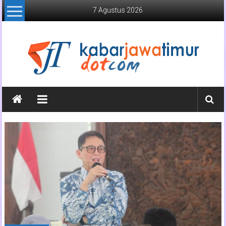
Lompat
7 Agustus 2026
ke
konten
Kabar
Jawa
Timur
Media
Online
Jawa
Timur