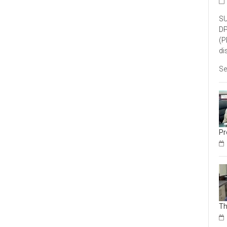
SU
DP
(P
di
Se
Pr
Th