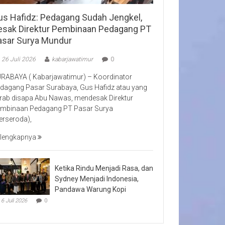
us Hafidz: Pedagang Sudah Jengkel,
esak Direktur Pembinaan Pedagang PT
asar Surya Mundur
26 Juli 2026
kabarjawatimur
0
RABAYA ( Kabarjawatimur) – Koordinator
dagang Pasar Surabaya, Gus Hafidz atau yang
rab disapa Abu Nawas, mendesak Direktur
mbinaan Pedagang PT Pasar Surya
erseroda),
lengkapnya
Ketika Rindu Menjadi Rasa, dan
Sydney Menjadi Indonesia,
Pandawa Warung Kopi
6 Juli 2026
0