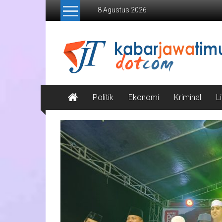
Lompat
8 Agustus 2026
ke
konten
Kabar
Jawa
Timur
Media
Politik
Ekonomi
Kriminal
L
Online
Jawa
Timur