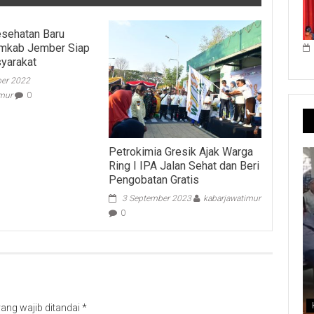
sehatan Baru
emkab Jember Siap
yarakat
er 2022
imur
0
Petrokimia Gresik Ajak Warga
Ring I IPA Jalan Sehat dan Beri
Pengobatan Gratis
3 September 2023
kabarjawatimur
0
ang wajib ditandai
*