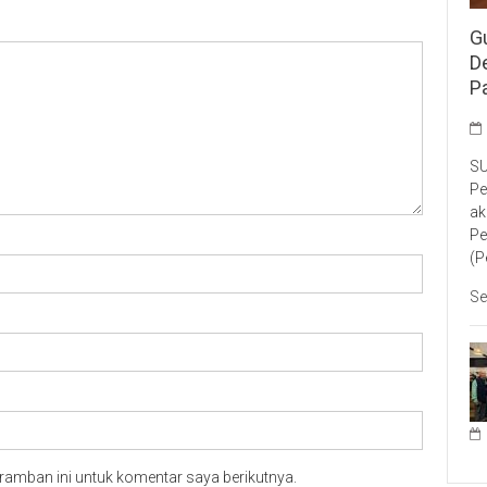
G
D
P
SU
Pe
ak
Pe
(P
Se
ramban ini untuk komentar saya berikutnya.