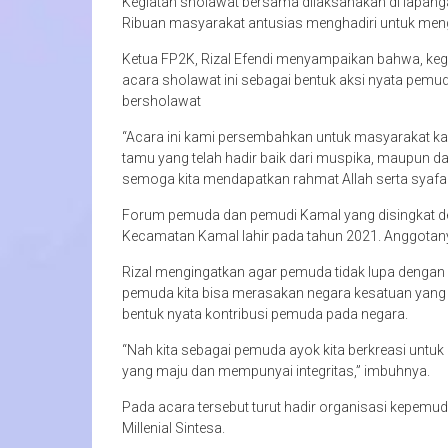
Kegiatan sholawat bersama dilaksanakan di lapan
Ribuan masyarakat antusias menghadiri untuk meng
Ketua FP2K, Rizal Efendi menyampaikan bahwa, ke
acara sholawat ini sebagai bentuk aksi nyata pe
bersholawat
“Acara ini kami persembahkan untuk masyarakat ka
tamu yang telah hadir baik dari muspika, maupun d
semoga kita mendapatkan rahmat Allah serta syafaa
Forum pemuda dan pemudi Kamal yang disingkat d
Kecamatan Kamal lahir pada tahun 2021. Anggotany
Rizal mengingatkan agar pemuda tidak lupa deng
pemuda kita bisa merasakan negara kesatuan yang
bentuk nyata kontribusi pemuda pada negara.
“Nah kita sebagai pemuda ayok kita berkreasi untuk
yang maju dan mempunyai integritas,” imbuhnya.
Pada acara tersebut turut hadir organisasi kepemud
Millenial Sintesa.