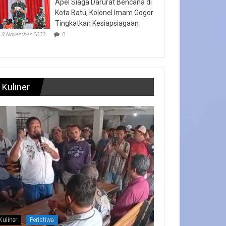
Apel Siaga Darurat Bencana di
Kota Batu, Kolonel Imam Gogor
Tingkatkan Kesiapsiagaan
3 November 2022
0
Kuliner
Kuliner
Peristiwa