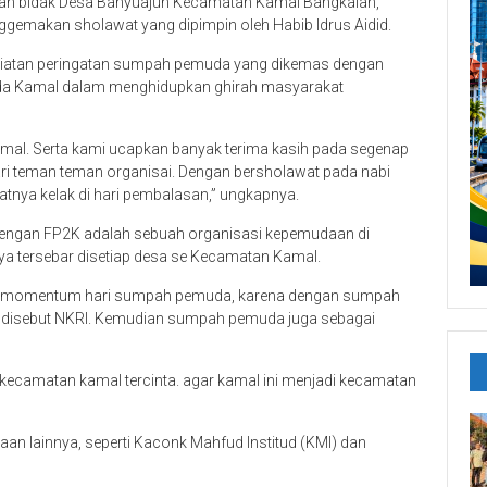
gan bidak Desa Banyuajuh Kecamatan Kamal Bangkalan,
gemakan sholawat yang dipimpin oleh Habib Idrus Aidid.
giatan peringatan sumpah pemuda yang dikemas dengan
muda Kamal dalam menghidupkan ghirah masyarakat
mal. Serta kami ucapkan banyak terima kasih pada segenap
ari teman teman organisai. Dengan bersholawat pada nabi
tnya kelak di hari pembalasan,” ungkapnya.
engan FP2K adalah sebuah organisasi kepemudaan di
a tersebar disetiap desa se Kecamatan Kamal.
an momentum hari sumpah pemuda, karena dengan sumpah
 disebut NKRI. Kemudian sumpah pemuda juga sebagai
 kecamatan kamal tercinta. agar kamal ini menjadi kecamatan
aan lainnya, seperti Kaconk Mahfud Institud (KMI) dan