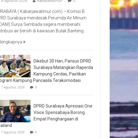
8 Agustus 2026
kabarjawatimur
0
RABAYA ( Kabarjawatimur.com) – Komisi B
RD Surabaya mendesak Perumda Air Minum
DAM) Surya Sembada segera membenahi
stribusi air bersih di kawasan Bulak Banteng.
lengkapnya
Dikebut 30 Hari, Pansus DPRD
Surabaya Matangkan Raperda
Kampung Cerdas, Pastikan
ogram Kampung Pancasila Terakomodasi
7 Agustus 2026
0
DPRD Surabaya Apresiasi One
Voice Spensabaya Borong
Empat Penghargaan di
ailand
7 Agustus 2026
0