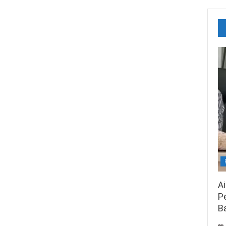
A
Pe
B