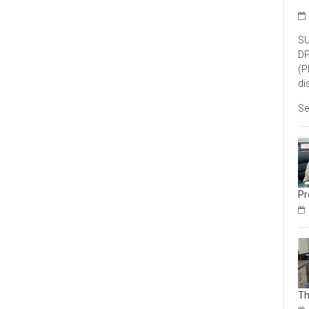
SU
DP
(P
di
Se
Pr
Th