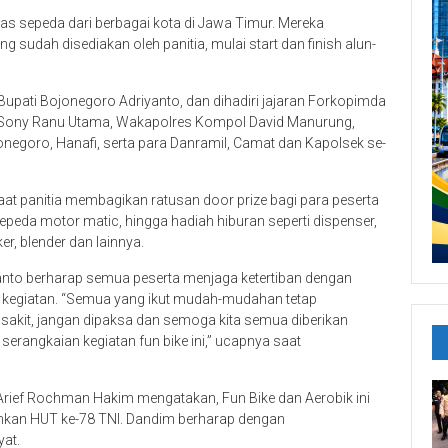
tas sepeda dari berbagai kota di Jawa Timur. Mereka
 sudah disediakan oleh panitia, mulai start dan finish alun-
. Bupati Bojonegoro Adriyanto, dan dihadiri jajaran Forkopimda
 Sony Ranu Utama, Wakapolres Kompol David Manurung,
onegoro, Hanafi, serta para Danramil, Camat dan Kapolsek se-
aat panitia membagikan ratusan door prize bagi para peserta
epeda motor matic, hingga hadiah hiburan seperti dispenser,
ker, blender dan lainnya.
nto berharap semua peserta menjaga ketertiban dengan
kegiatan. “Semua yang ikut mudah-mudahan tetap
 sakit, jangan dipaksa dan semoga kita semua diberikan
rangkaian kegiatan fun bike ini,” ucapnya saat
Arief Rochman Hakim mengatakan, Fun Bike dan Aerobik ini
hkan HUT ke-78 TNI. Dandim berharap dengan
yat.