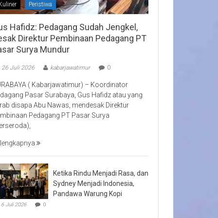
Kuliner
Peristiwa
us Hafidz: Pedagang Sudah Jengkel,
esak Direktur Pembinaan Pedagang PT
asar Surya Mundur
26 Juli 2026
kabarjawatimur
0
RABAYA ( Kabarjawatimur) – Koordinator
dagang Pasar Surabaya, Gus Hafidz atau yang
rab disapa Abu Nawas, mendesak Direktur
mbinaan Pedagang PT Pasar Surya
erseroda),
lengkapnya
Ketika Rindu Menjadi Rasa, dan
Sydney Menjadi Indonesia,
Pandawa Warung Kopi
6 Juli 2026
0