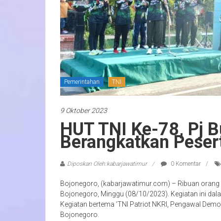
Pemerintahan
TNI
9 Oktober 2023
HUT TNI Ke-78, Pj B
Berangkatkan Peser
Diposkan Oleh:kabarjawatimur
0 Komentar
Bojonegoro, (kabarjawatimur.com) – Ribuan orang 
Bojonegoro, Minggu (08/10/2023). Kegiatan ini dal
Kegiatan bertema ‘TNI Patriot NKRI, Pengawal Demokr
Bojonegoro.