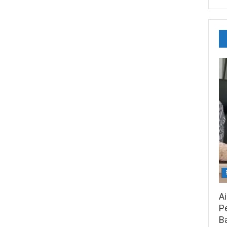
A
Pe
B