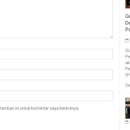
G
D
P
SU
Pe
ak
Pe
(P
Se
ramban ini untuk komentar saya berikutnya.