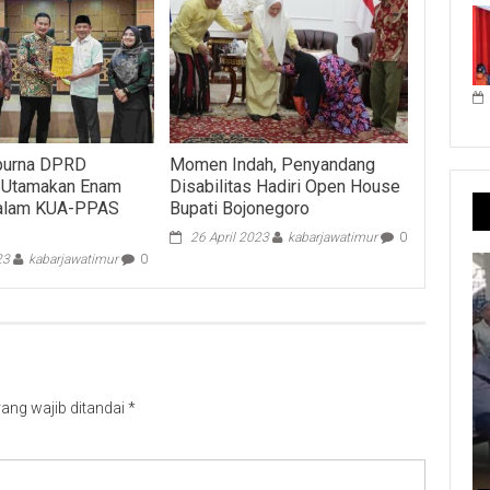
ipurna DPRD
Momen Indah, Penyandang
 Utamakan Enam
Disabilitas Hadiri Open House
 dalam KUA-PPAS
Bupati Bojonegoro
26 April 2023
kabarjawatimur
0
23
kabarjawatimur
0
ang wajib ditandai
*