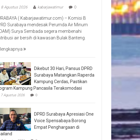
8 Agustus 2026
kabarjawatimur
0
RABAYA ( Kabarjawatimur.com) – Komisi B
RD Surabaya mendesak Perumda Air Minum
DAM) Surya Sembada segera membenahi
stribusi air bersih di kawasan Bulak Banteng.
lengkapnya
Dikebut 30 Hari, Pansus DPRD
Surabaya Matangkan Raperda
Kampung Cerdas, Pastikan
ogram Kampung Pancasila Terakomodasi
7 Agustus 2026
0
DPRD Surabaya Apresiasi One
Voice Spensabaya Borong
Empat Penghargaan di
ailand