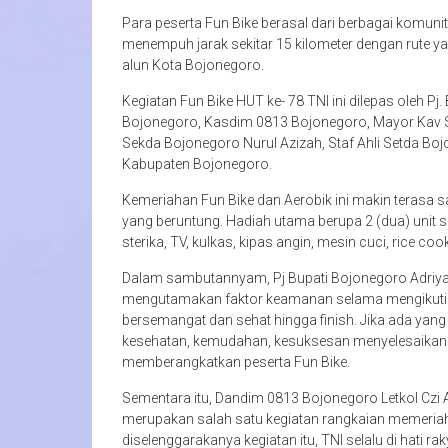
Para peserta Fun Bike berasal dari berbagai komuni
menempuh jarak sekitar 15 kilometer dengan rute yang
alun Kota Bojonegoro.
Kegiatan Fun Bike HUT ke- 78 TNI ini dilepas oleh Pj
Bojonegoro, Kasdim 0813 Bojonegoro, Mayor Kav
Sekda Bojonegoro Nurul Azizah, Staf Ahli Setda Boj
Kabupaten Bojonegoro.
Kemeriahan Fun Bike dan Aerobik ini makin terasa s
yang beruntung. Hadiah utama berupa 2 (dua) unit s
sterika, TV, kulkas, kipas angin, mesin cuci, rice coo
Dalam sambutannyam, Pj Bupati Bojonegoro Adriya
mengutamakan faktor keamanan selama mengikuti 
bersemangat dan sehat hingga finish. Jika ada yang
kesehatan, kemudahan, kesuksesan menyelesaikan se
memberangkatkan peserta Fun Bike.
Sementara itu, Dandim 0813 Bojonegoro Letkol Czi 
merupakan salah satu kegiatan rangkaian memeria
diselenggarakanya kegiatan itu, TNI selalu di hati rak