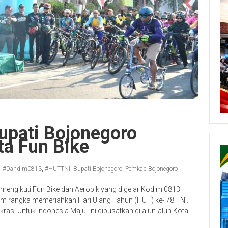
upati Bojonegoro
ta Fun Bike
#Dandim0813
,
#HUTTNI
,
Bupati Bojonegoro
,
Pemkab Bojonegoro
mengikuti Fun Bike dan Aerobik yang digelar Kodim 0813
am rangka memeriahkan Hari Ulang Tahun (HUT) ke- 78 TNI.
asi Untuk Indonesia Maju’ ini dipusatkan di alun-alun Kota