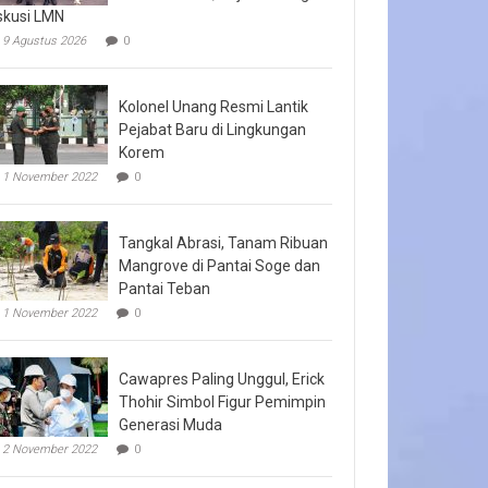
skusi LMN
9 Agustus 2026
0
Kolonel Unang Resmi Lantik
Pejabat Baru di Lingkungan
Korem
1 November 2022
0
Tangkal Abrasi, Tanam Ribuan
Mangrove di Pantai Soge dan
Pantai Teban
1 November 2022
0
Cawapres Paling Unggul, Erick
Thohir Simbol Figur Pemimpin
Generasi Muda
2 November 2022
0