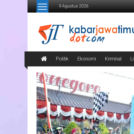
Lompat
9 Agustus 2026
ke
konten
Kabar
Jawa
Timur
Media
Politik
Ekonomi
Kriminal
L
Online
Jawa
Timur