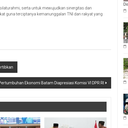
Di
 silaturahmi, serta untuk mewujudkan sinergitas dan
at guna terciptanya kemanunggalan TNI dan rakyat yang
ertibkan
Pertumbuhan Ekonomi Batam Diapresiasi Komisi VI DPR RI