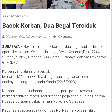
Uncategorized
11 Oktober 2023
Bacok Korban, Dua Begal Terciduk
Diposkan Oleh:kabarjawatimur
0 Komentar
SURABAYA
– Nekat membacok korban, dua begal sadis dibekuk
aparat kepolisian. Kedua pelakunya, Dwiki Kesuma (DK), (22) warga
Surabaya, Vicky Pradana (24) warga Surabaya, dan satu rekannya
GTR (DPO).
Korban yang alami luka bacok
bernama M Nasir (38). Dia dibegal saat perjalanan menjemput
anaknya pulang kerja, pada Kamis (22/6/2023) lalu.
Korban dalam perjalanan itu, tiba-tiba para pelaku tersebut
memberhentikan motor saat ditengah perjalanan di Jalan Dharma
Husada Surabaya dekat Taman Mulyorejo Surabaya.
Kapolrestabes Surabaya Kombes Pol Pasma Royce melalui