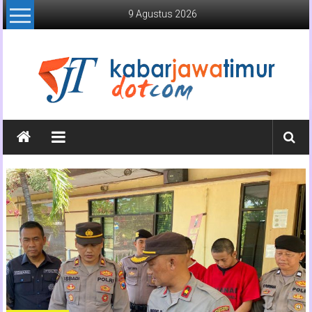
Lompat
9 Agustus 2026
ke
konten
Kabar
Jawa
Timur
Media
Online
Jawa
Timur