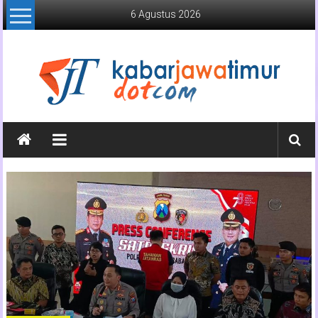
Lompat
6 Agustus 2026
ke
konten
Kabar
Jawa
Timur
Media
Online
Jawa
Timur