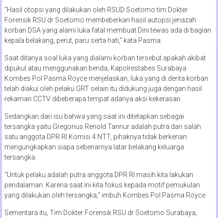
“Hasil otopsi yang dilakukan oleh RSUD Soetomo tim Dokter
Forensik RSU dr Soetomo membeberkan hasil autopsi jenazah
korban DSA yang alami luka fatal membuat Dini tewas ada di bagian
kepala belakang, perut, paru serta hati,” kata Pasma.
Saat ditanya soal luka yang dialami korban tersebut apakah akibat
dipukul atau menggunakan benda, Kapolrestabes Surabaya
Kombes Pol Pasma Royce menjelaskan, luka yang di derita korban
telah diakui oleh pelaku GRT selain itu didukung juga dengan hasil
rekaman CCTV dibeberapa tempat adanya aksi kekerasan.
Sedangkan dari isu bahwa yang saat ini ditetapkan sebagai
tersangka yaitu Gregorius Renold Tannur adalah putra dari salah
satu anggota DPR RI Komisi 4 NTT, pihaknya tidak berkenan
mengungkapkan siapa sebenarnya latar belakang keluarga
tersangka.
“Untuk pelaku adalah putra anggota DPR RI masih kita lakukan
pendalaman. Karena saat ini kita fokus kepada motif pemukulan
yang dilakukan oleh tersangka,” imbuh Kombes Pol Pasma Royce.
Sementara itu, Tim Dokter Forensik RSU dr Soetomo Surabaya,