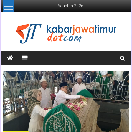
Lompat
9 Agustus 2026
ke
konten
Kabar
Jawa
Timur
Media
Online
Jawa
Timur