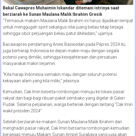
Bakal Cawapres Muhaimin Iskandar ditemani istrinya saat
berziarah ke Sunan Maulana Malik Ibrahim Gresik
“Termasuk makam Maulana Malik Ibrahim ini harus dijadikan tempat
untuk menggugah spirit sekaligus nilai juang beliau tetap terjaga
sehingga obor perjuangan beliau patut diteladani,” ujarnya.
Bacawapres pendamping Anies Baswedan pada Pilpres 2024 itu
juga berharap Indonesia ke depan makin maju dengan segala
potensi yang dimiliki, sehingga kesejahteraan dan persatuan
masyarakat makin terjamin.
“Kita harap Indonesia semakin maju dengan seluruh potensi
kekayaan alam yang kita miliki,” jelasnya.
Kemudian, Cak Imin beserta rombongan menuju ke lokasi pasar
rakyat dan bagi-bagi ribuan paket sembako yang digelar di Galeri
Pudak. Selama perjalanan, warga berteriak dengan lantang “Cak Imin
wakil presiden 2024”.
Setelah berziarah ke makam Sunan Maulana Malik Ibrahim dan
menghadiri pasar rakyat, Cak Imin bersama rombongan kemudian
bergegas menuju Makam Sunan Ampel Surabaya yang juga akan