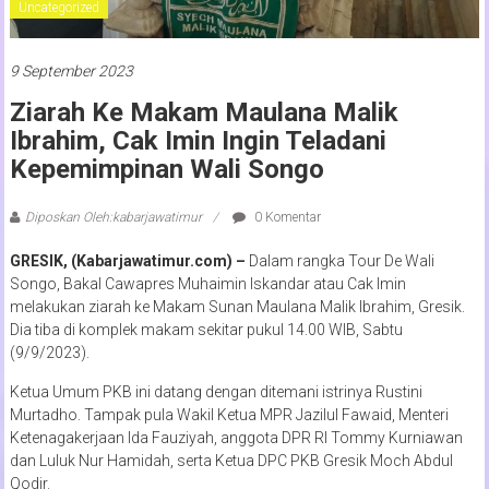
Uncategorized
9 September 2023
Ziarah Ke Makam Maulana Malik
Ibrahim, Cak Imin Ingin Teladani
Kepemimpinan Wali Songo
Diposkan Oleh:kabarjawatimur
0 Komentar
GRESIK, (Kabarjawatimur.com) –
Dalam rangka Tour De Wali
Songo, Bakal Cawapres Muhaimin Iskandar atau Cak Imin
melakukan ziarah ke Makam Sunan Maulana Malik Ibrahim, Gresik.
Dia tiba di komplek makam sekitar pukul 14.00 WIB, Sabtu
(9/9/2023).
Ketua Umum PKB ini datang dengan ditemani istrinya Rustini
Murtadho. Tampak pula Wakil Ketua MPR Jazilul Fawaid, Menteri
Ketenagakerjaan Ida Fauziyah, anggota DPR RI Tommy Kurniawan
dan Luluk Nur Hamidah, serta Ketua DPC PKB Gresik Moch Abdul
Qodir.