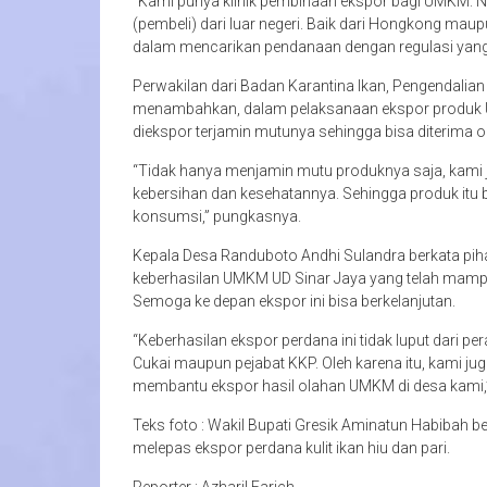
“Kami punya klinik pembinaan ekspor bagi UMKM. 
(pembeli) dari luar negeri. Baik dari Hongkong ma
dalam mencarikan pendanaan dengan regulasi yan
Perwakilan dari Badan Karantina Ikan, Pengendalia
menambahkan, dalam pelaksanaan ekspor produk U
diekspor terjamin mutunya sehingga bisa diterima o
“Tidak hanya menjamin mutu produknya saja, kami 
kebersihan dan kesehatannya. Sehingga produk itu b
konsumsi,” pungkasnya.
Kepala Desa Randuboto Andhi Sulandra berkata pi
keberhasilan UMKM UD Sinar Jaya yang telah mampu
Semoga ke depan ekspor ini bisa berkelanjutan.
“Keberhasilan ekspor perdana ini tidak luput dari p
Cukai maupun pejabat KKP. Oleh karena itu, kami juga
membantu ekspor hasil olahan UMKM di desa kami,”
Teks foto : Wakil Bupati Gresik Aminatun Habibah b
melepas ekspor perdana kulit ikan hiu dan pari.