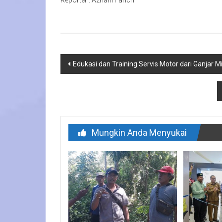
Reporter : Azharil Farich
Navigasi
Edukasi dan Training Servis Motor dari Ganjar 
pos
Mungkin Anda Menyukai