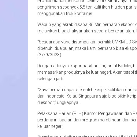
Produk olahan perikanan UMKM UD. Sinar Jaya milik 
pengiriman sebanyak 5,5 ton kulit ikan hiu dan pari 
menggunakan truk kontainer
Wabup yang akrab disapa Bu Min berharap ekspor ola
melainkan bisa dilaksanakan secara berkelanjutan. 
“Sesuai apa yang disampaikan pemilik UMKM UD Sinar 
dipenuhi dua bulan, maka kami berharap bisa ekspor 
(27/9/2023).
Dengan adanya ekspor hasil laut ini, lanjut Bu Min,
memasarkan produknya ke luar negeri. Akan tetapi 
setengah jadi.
“Saya pernah dapat oleh-oleh keripik kulit ikan dari
dari Indonesia. Kalau Singapura saja bisa bikin keripik 
diekspor,” ungkapnya.
Pelaksana Harian (PLH) Kantor Pengawasan dan P
perdana ini bagian dari program pembinaan dan p
ke luar negeri.