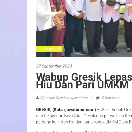
Uncategorized
27 September 2023
Wabup Gresik Lepas 
Hiu Dan Pari UMKM
Diposkan Oleh:kabarjawatimur
0 Komentar
GRESIK, (Kabarjawatimur.com)
– Wakil Bupati Gr
dan Pelayanan Bea Cukai Gresik dan perwakilan Ke
perdana kulit ikan hiu dan pari produk UMKM Desa 