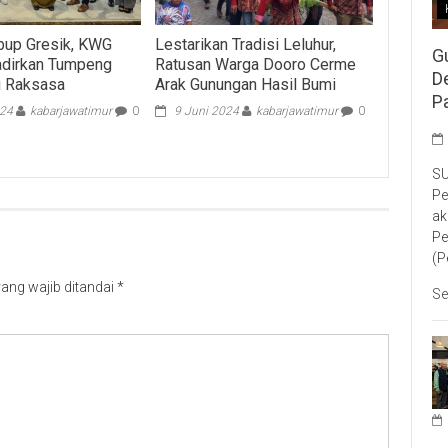
bup Gresik, KWG
Lestarikan Tradisi Leluhur,
G
adirkan Tumpeng
Ratusan Warga Dooro Cerme
D
u Raksasa
Arak Gunungan Hasil Bumi
P
024
kabarjawatimur
0
9 Juni 2024
kabarjawatimur
0
SU
Pe
ak
Pe
(P
ang wajib ditandai
*
Se