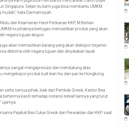
Nantinya kami juga bisa membantu mencarikan calon buyer
Be
upun Singapura. Selain itu kami juga bisa membantu UMKM
g mudah,” kata Darmamsyah.
n Mutu dan Keamanan Hasil Perikanan KKP, M Berlian
MKM ini pihaknya bertugas memastikan produk yang akan
leh negara tujuan ekspor.
juga akan memastikan barang yang akan diekspor terjamin
isa diterima oleh negara tujuan dan dinyatakan layak
haknya sangat mengapresiasi dan mendukung atas
 mengekspor produk kulit ikan hiu dan pari ke Hongkong.
eran serta semua pihak, baik dari Pemkab Gresik, Kantor Bea
 berterima kasih terhadap instansi terkait lainnya yang turut
 ujarnya.
ersama Pejabat Bea Cukai Gresik dan Perwakilan dari KKP saat