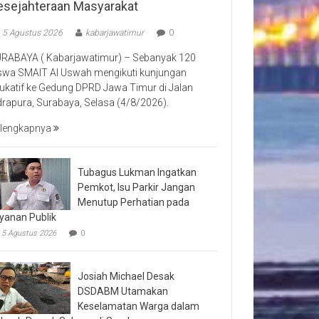
esejahteraan Masyarakat
5 Agustus 2026
kabarjawatimur
0
RABAYA ( Kabarjawatimur) – Sebanyak 120
swa SMAIT Al Uswah mengikuti kunjungan
ukatif ke Gedung DPRD Jawa Timur di Jalan
drapura, Surabaya, Selasa (4/8/2026).
lengkapnya
Tubagus Lukman Ingatkan
Pemkot, Isu Parkir Jangan
Menutup Perhatian pada
yanan Publik
5 Agustus 2026
0
Josiah Michael Desak
DSDABM Utamakan
Keselamatan Warga dalam