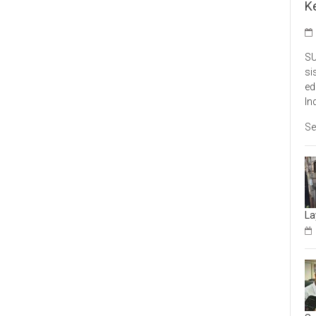
K
SU
si
ed
In
Se
La