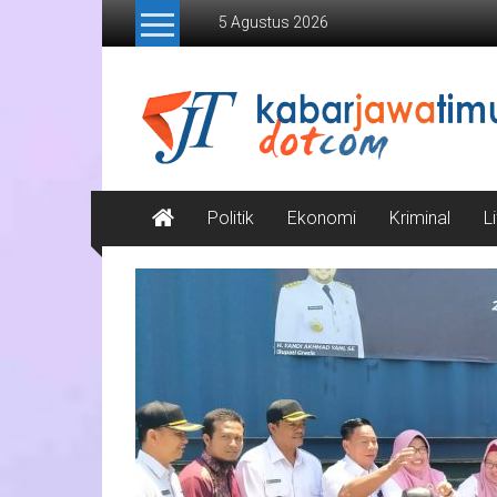
Lompat
5 Agustus 2026
ke
konten
Kabar
Jawa
Timur
Media
Politik
Ekonomi
Kriminal
L
Online
Jawa
Timur