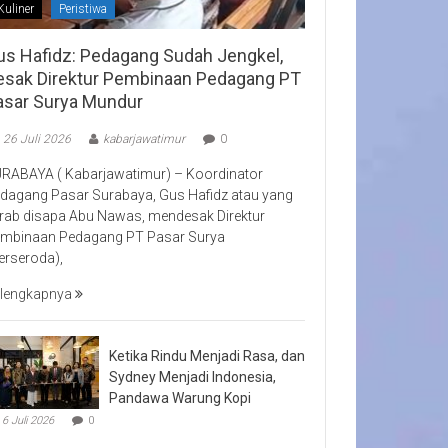
Kuliner
Peristiwa
us Hafidz: Pedagang Sudah Jengkel,
esak Direktur Pembinaan Pedagang PT
asar Surya Mundur
26 Juli 2026
kabarjawatimur
0
RABAYA ( Kabarjawatimur) – Koordinator
dagang Pasar Surabaya, Gus Hafidz atau yang
rab disapa Abu Nawas, mendesak Direktur
mbinaan Pedagang PT Pasar Surya
erseroda),
lengkapnya
Ketika Rindu Menjadi Rasa, dan
Sydney Menjadi Indonesia,
Pandawa Warung Kopi
6 Juli 2026
0