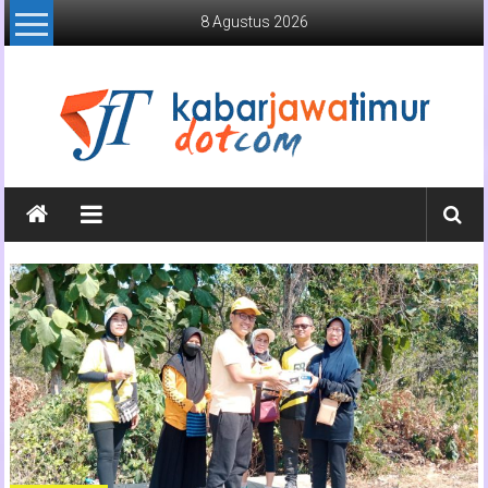
Lompat
8 Agustus 2026
ke
konten
Kabar
Jawa
Timur
Media
Online
Jawa
Timur