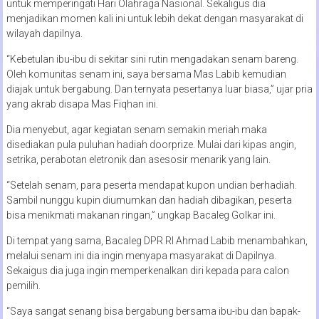
untuk memperingati Hari Olahraga Nasional. Sekaligus dia
menjadikan momen kali ini untuk lebih dekat dengan masyarakat di
wilayah dapilnya.
“Kebetulan ibu-ibu di sekitar sini rutin mengadakan senam bareng.
Oleh komunitas senam ini, saya bersama Mas Labib kemudian
diajak untuk bergabung. Dan ternyata pesertanya luar biasa,” ujar pria
yang akrab disapa Mas Fiqhan ini.
Dia menyebut, agar kegiatan senam semakin meriah maka
disediakan pula puluhan hadiah doorprize. Mulai dari kipas angin,
setrika, perabotan eletronik dan asesosir menarik yang lain.
“Setelah senam, para peserta mendapat kupon undian berhadiah.
Sambil nunggu kupin diumumkan dan hadiah dibagikan, peserta
bisa menikmati makanan ringan,” ungkap Bacaleg Golkar ini.
Di tempat yang sama, Bacaleg DPR RI Ahmad Labib menambahkan,
melalui senam ini dia ingin menyapa masyarakat di Dapilnya.
Sekaigus dia juga ingin memperkenalkan diri kepada para calon
pemilih.
“Saya sangat senang bisa bergabung bersama ibu-ibu dan bapak-