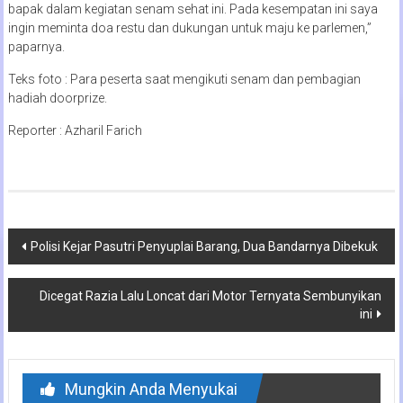
bapak dalam kegiatan senam sehat ini. Pada kesempatan ini saya
ingin meminta doa restu dan dukungan untuk maju ke parlemen,”
paparnya.
Teks foto : Para peserta saat mengikuti senam dan pembagian
hadiah doorprize.
Reporter : Azharil Farich
Navigasi
Polisi Kejar Pasutri Penyuplai Barang, Dua Bandarnya Dibekuk
pos
Dicegat Razia Lalu Loncat dari Motor Ternyata Sembunyikan
ini
Mungkin Anda Menyukai