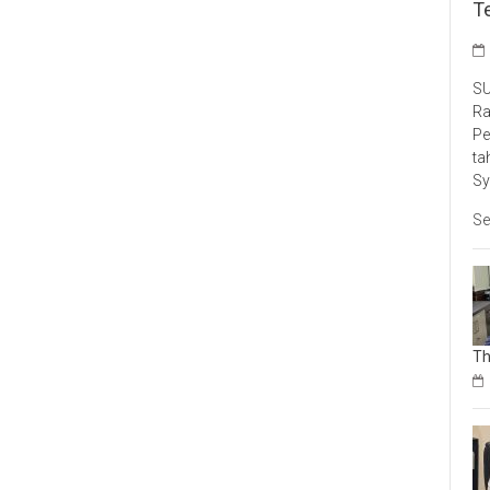
T
SU
Ra
Pe
ta
Sy
Se
Th