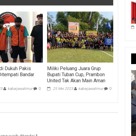
di Dukuh Pakis
Miliki Peluang Juara Grup
Ditempati Bandar
Bupati Tuban Cup, Prambon
United Tak Akan Main Aman
23
kabarjawatimur
0
25 Mei 2023
kabarjawatimur
0
ang wajib ditandai
*