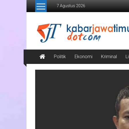
Lompat
7 Agustus 2026
ke
konten
Kabar
Jawa
Timur
Media
Politik
Ekonomi
Kriminal
L
Online
Jawa
Timur