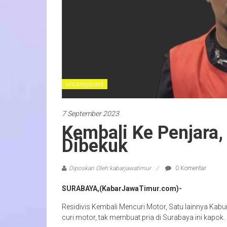
Uncategorized
7 September 2023
Kembali Ke Penjara,
Dibekuk
Diposkan Oleh:kabarjawatimur
0 Komentar
SURABAYA,(KabarJawaTimur.com)-
Residivis Kembali Mencuri Motor, Satu lainnya Kabu
curi motor, tak membuat pria di Surabaya ini kapok.