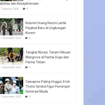
abilitas dan Kesejahteraan
7 Agustus 2026
0
Kolonel Unang Resmi Lantik
Pejabat Baru di Lingkungan
Korem
1 November 2022
0
Tangkal Abrasi, Tanam Ribuan
Mangrove di Pantai Soge dan
Pantai Teban
1 November 2022
0
Cawapres Paling Unggul, Erick
Thohir Simbol Figur Pemimpin
Generasi Muda
2 November 2022
0