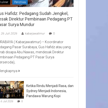
Kuliner
Peristiwa
us Hafidz: Pedagang Sudah Jengkel,
esak Direktur Pembinaan Pedagang PT
asar Surya Mundur
26 Juli 2026
kabarjawatimur
0
RABAYA ( Kabarjawatimur) – Koordinator
dagang Pasar Surabaya, Gus Hafidz atau yang
rab disapa Abu Nawas, mendesak Direktur
mbinaan Pedagang PT Pasar Surya
erseroda),
lengkapnya
Ketika Rindu Menjadi Rasa, dan
Sydney Menjadi Indonesia,
Pandawa Warung Kopi
6 Juli 2026
0