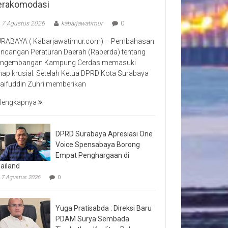
erakomodasi
7 Agustus 2026
kabarjawatimur
0
RABAYA ( Kabarjawatimur.com) – Pembahasan
ncangan Peraturan Daerah (Raperda) tentang
ngembangan Kampung Cerdas memasuki
hap krusial. Setelah Ketua DPRD Kota Surabaya
aifuddin Zuhri memberikan
lengkapnya
DPRD Surabaya Apresiasi One
Voice Spensabaya Borong
Empat Penghargaan di
ailand
7 Agustus 2026
0
Yuga Pratisabda : Direksi Baru
PDAM Surya Sembada