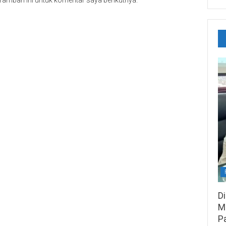
D
M
P