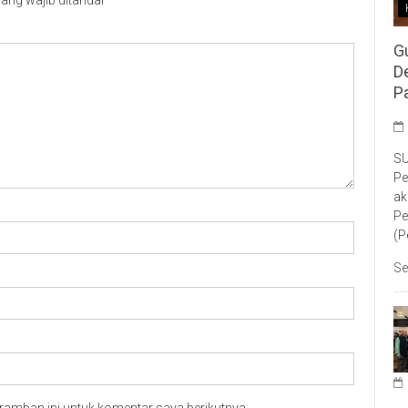
G
D
P
SU
Pe
ak
Pe
(P
Se
ramban ini untuk komentar saya berikutnya.