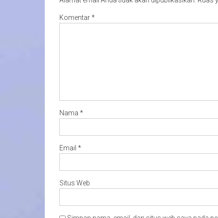
Komentar
*
Nama
*
Email
*
Situs Web
Simpan nama, email, dan situs web saya pada pe