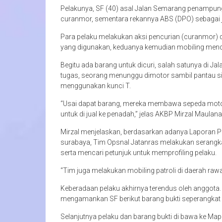
Pelakunya, SF (40) asal Jalan Semarang penampun
curanmor, sementara rekannya ABS (DPO) sebagai j
Para pelaku melakukan aksi pencurian (curanmor
yang digunakan, keduanya kemudian mobiling menc
Begitu ada barang untuk dicuri, salah satunya di J
tugas, seorang menunggu dimotor sambil pantau si
menggunakan kunci T.
“Usai dapat barang, mereka membawa sepeda motor 
untuk di jual ke penadah,” jelas AKBP Mirzal Maula
Mirzal menjelaskan, berdasarkan adanya Laporan Poli
surabaya, Tim Opsnal Jatanras melakukan serangkai
serta mencari petunjuk untuk memprofiling pelaku.
“Tim juga melakukan mobiling patroli di daerah ra
Keberadaan pelaku akhirnya terendus oleh anggota. 
mengamankan SF berikut barang bukti seperangkat 
Selanjutnya pelaku dan barang bukti di bawa ke Mapo