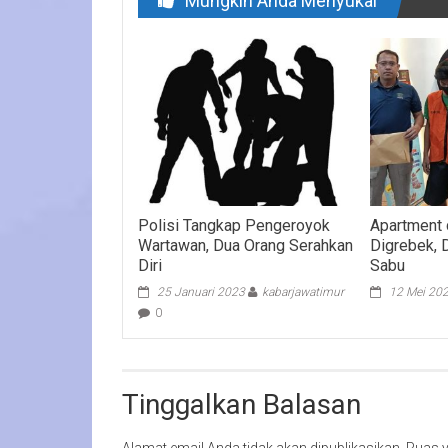
Mungkin Anda Menyukai
Polisi Tangkap Pengeroyok
Apartment 
Wartawan, Dua Orang Serahkan
Digrebek, 
Diri
Sabu
25 Januari 2023
kabarjawatimur
12 Mei 20
0
Tinggalkan Balasan
Alamat email Anda tidak akan dipublikasikan.
Ruas y