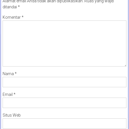
Alamat email Anda tidak akan dipublikasikan.
Ruas yang wajib
ditandai
*
Komentar
*
Nama
*
Email
*
Situs Web