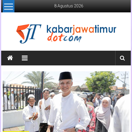
Lompat
8 Agustus 2026
ke
konten
Kabar
Jawa
Timur
Media
Online
Jawa
Timur