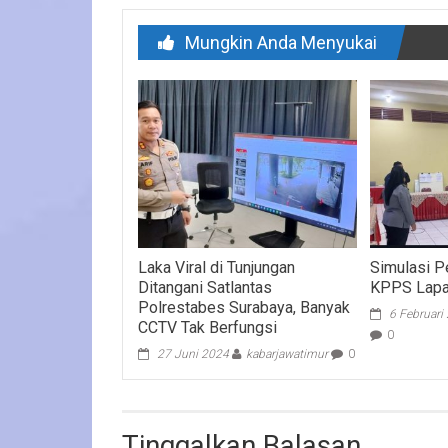
Mungkin Anda Menyukai
Laka Viral di Tunjungan
Simulasi P
Ditangani Satlantas
KPPS Lapa
Polrestabes Surabaya, Banyak
6 Februari
CCTV Tak Berfungsi
0
27 Juni 2024
kabarjawatimur
0
Tinggalkan Balasan