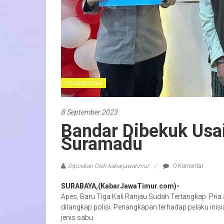
Uncategorized
8 September 2023
Bandar Dibekuk Usai
Suramadu
Diposkan Oleh:kabarjawatimur
0 Komentar
SURABAYA,(KabarJawaTimur.com)-
Apes, Baru Tiga Kali Ranjau Sudah Tertangkap. Pria
ditangkap polisi. Penangkapan terhadap pelaku inisia
jenis sabu.