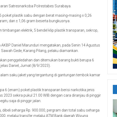
Jajaran Satresnarkoba Polrestabes Surabaya.
6 poket plastik sabu dengan berat masing-masing ± 0,26
6 gram, dan ± 1,06 gram beserta bungkusnya.
 timbangan elektrik, 5 bendel klip plastik transparan, sekrop,
 AKBP Daniel Marunduri mengatakan, pada Senin 14 Agustus
us Sawah Gede, Karang Pilang, pelaku diamankan.
kukan penggeledahan dan ditemukan barang bukti berupa 6
” jelas Daniel, Jumat (8/9/2023).
idalam saku jaket yang tergantung di gantungan tembok kamar
6 (enam) poket plastik transparan berisi narkotika jenis
 2023 sekira pukul 21.00 WIB dengan cara diranjau di pinggir
tu saja di pinggir jalan.
u, dibeli seharga Rp. 900.000, pergram dan total sabu seharga
.000, melalui transfer melalui ATM Bank daerah Wiyung