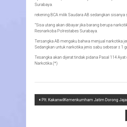
Surabaya.
rekening BCA milik Saudara AB sedangkan sisanya seb
“Sisa utang akan dibayar jika barang berupa narkoti
Resnarkoba Polrestabes Surabaya.
Tersangka AB mengaku bahwa menjual narkotika jen
Sedangkan untuk narkotika jenis sabu sebesar ± 1 g
Tesangka akan dijerat tindak pidana Pasal 114 Ayat 
Narkotika.(*)
Navigasi
Plt. KakanwilKemenkumham Jatim Dorong Jajar
pos