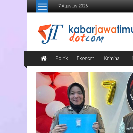
Lompat
7 Agustus 2026
ke
konten
Kabar
Jawa
Timur
Media
Politik
Ekonomi
Kriminal
L
Online
Jawa
Timur