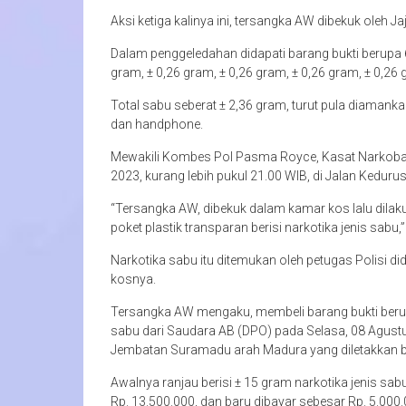
Aksi ketiga kalinya ini, tersangka AW dibekuk oleh 
Dalam penggeledahan didapati barang bukti berupa 
gram, ± 0,26 gram, ± 0,26 gram, ± 0,26 gram, ± 0,2
Total sabu seberat ± 2,36 gram, turut pula diamankan
dan handphone.
Mewakili Kombes Pol Pasma Royce, Kasat Narkoba
2023, kurang lebih pukul 21.00 WIB, di Jalan Kedur
“Tersangka AW, dibekuk dalam kamar kos lalu dila
poket plastik transparan berisi narkotika jenis sabu,
Narkotika sabu itu ditemukan oleh petugas Polisi d
kosnya.
Tersangka AW mengaku, membeli barang bukti berupa 
sabu dari Saudara AB (DPO) pada Selasa, 08 Agustus
Jembatan Suramadu arah Madura yang diletakkan begi
Awalnya ranjau berisi ± 15 gram narkotika jenis sab
Rp. 13.500.000, dan baru dibayar sebesar Rp. 5.000