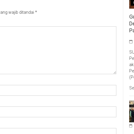
ang wajib ditandai
*
G
D
P
SU
Pe
ak
Pe
(P
Se