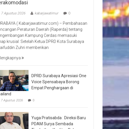
erakomodasi
7 Agustus 2026
kabarjawatimur
0
RABAYA ( Kabarjawatimur.com) – Pembahasan
ncangan Peraturan Daerah (Raperda) tentang
ngembangan Kampung Cerdas memasuki
hap krusial. Setelah Ketua DPRD Kota Surabaya
aifuddin Zuhri memberikan
lengkapnya
DPRD Surabaya Apresiasi One
Voice Spensabaya Borong
Empat Penghargaan di
ailand
7 Agustus 2026
0
Yuga Pratisabda : Direksi Baru
PDAM Surya Sembada