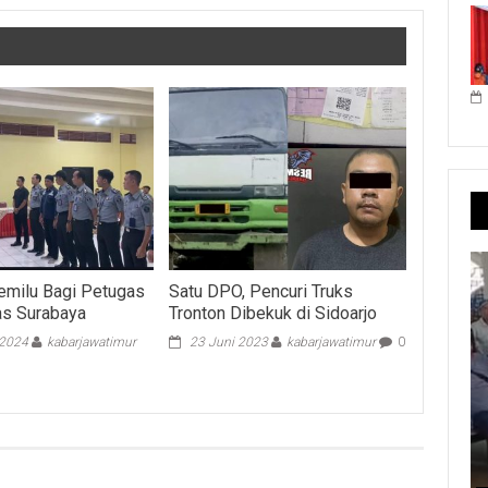
emilu Bagi Petugas
Satu DPO, Pencuri Truks
s Surabaya
Tronton Dibekuk di Sidoarjo
 2024
kabarjawatimur
23 Juni 2023
kabarjawatimur
0