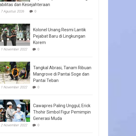
abilitas dan Kesejahteraan
7 Agustus 2026
0
Kolonel Unang Resmi Lantik
Pejabat Baru di Lingkungan
Korem
1 November 2022
0
Tangkal Abrasi, Tanam Ribuan
Mangrove di Pantai Soge dan
Pantai Teban
1 November 2022
0
Cawapres Paling Unggul, Erick
Thohir Simbol Figur Pemimpin
Generasi Muda
2 November 2022
0