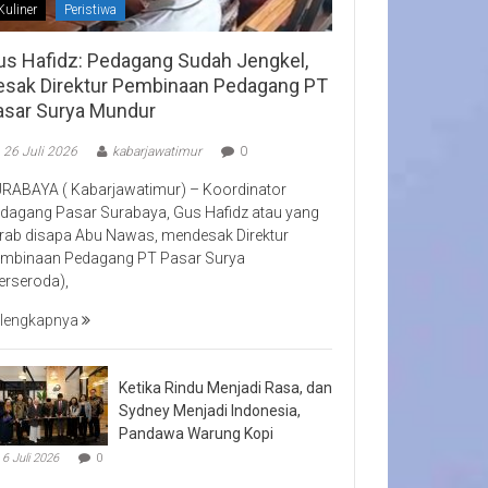
Kuliner
Peristiwa
us Hafidz: Pedagang Sudah Jengkel,
esak Direktur Pembinaan Pedagang PT
asar Surya Mundur
26 Juli 2026
kabarjawatimur
0
RABAYA ( Kabarjawatimur) – Koordinator
dagang Pasar Surabaya, Gus Hafidz atau yang
rab disapa Abu Nawas, mendesak Direktur
mbinaan Pedagang PT Pasar Surya
erseroda),
lengkapnya
Ketika Rindu Menjadi Rasa, dan
Sydney Menjadi Indonesia,
Pandawa Warung Kopi
6 Juli 2026
0