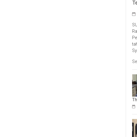
T
SU
Ra
Pe
ta
Sy
Se
Th