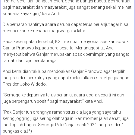
“Rame, seru, dan sangat meriah. Senang banget bagus. Bermanfaat
bagi masyarakat dan masyarakat juga sangat senang sekali melihat
suasana kayak gini,” kata Andi.
Dia berharap nantinya acara serupa dapat terus berlanjut agar bisa
memberikan kemeriahan bagi warga sekitar.
Pada kesempatan tersebut, KST sempat menyosialisasikan sosok
Ganjar Pranowo kepada para peserta. Menanggapi itu, Andi
menyebut bahwa Ganjar merupakan sosok pemimpin yang sangat
ramah dan rajin berolahraga.
Andi kemudian tak lupa mendoakan Ganjar Pranowo agar terpilih
jadi presiden berikutnya yang dapat melanjutkan estafet perjuangan
Presiden Joko Widodo.
“Semoga ke depannya terus berlanjut acara-acara seperti ini dan
juga berpengaruh positif bagi masyarakat,” kata Andi.
“Pak Ganjar tuh orangnya ramah terus dia juga yang saya tahu
sering jogging juga sering olahraga ini kan momen jalan sehat juga
jadi top lah bagus. Semoga Pak Ganjar nanti 2024 jadi presiden,”
pungkas dia.(*)