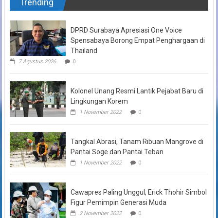
Trending
DPRD Surabaya Apresiasi One Voice
Spensabaya Borong Empat Penghargaan di
Thailand
7 Agustus 2026
0
Kolonel Unang Resmi Lantik Pejabat Baru di
Lingkungan Korem
1 November 2022
0
Tangkal Abrasi, Tanam Ribuan Mangrove di
Pantai Soge dan Pantai Teban
1 November 2022
0
Cawapres Paling Unggul, Erick Thohir Simbol
Figur Pemimpin Generasi Muda
2 November 2022
0