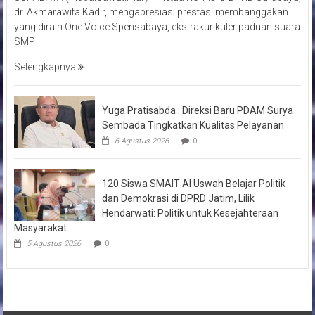
dr. Akmarawita Kadir, mengapresiasi prestasi membanggakan
yang diraih One Voice Spensabaya, ekstrakurikuler paduan suara
SMP
Selengkapnya
Yuga Pratisabda : Direksi Baru PDAM Surya
Sembada Tingkatkan Kualitas Pelayanan
6 Agustus 2026
0
120 Siswa SMAIT Al Uswah Belajar Politik
dan Demokrasi di DPRD Jatim, Lilik
Hendarwati: Politik untuk Kesejahteraan
Masyarakat
5 Agustus 2026
0