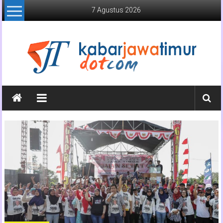
Lompat
7 Agustus 2026
ke
konten
Kabar
Jawa
Timur
Media
Online
Jawa
Timur