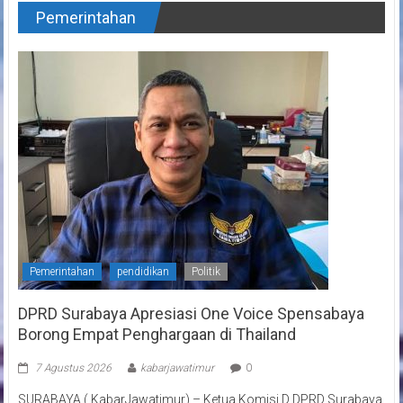
Pemerintahan
Pemerintahan
pendidikan
Politik
DPRD Surabaya Apresiasi One Voice Spensabaya
Borong Empat Penghargaan di Thailand
7 Agustus 2026
kabarjawatimur
0
SURABAYA ( KabarJawatimur) – Ketua Komisi D DPRD Surabaya,