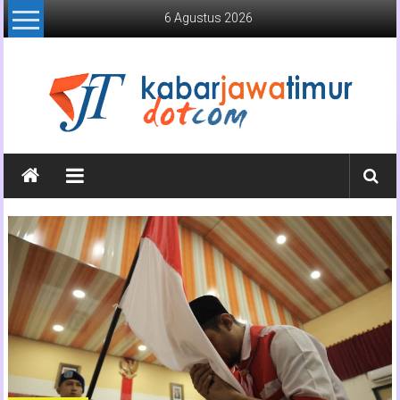
Lompat
6 Agustus 2026
ke
konten
Kabar
Jawa
Timur
Media
Online
Jawa
Timur