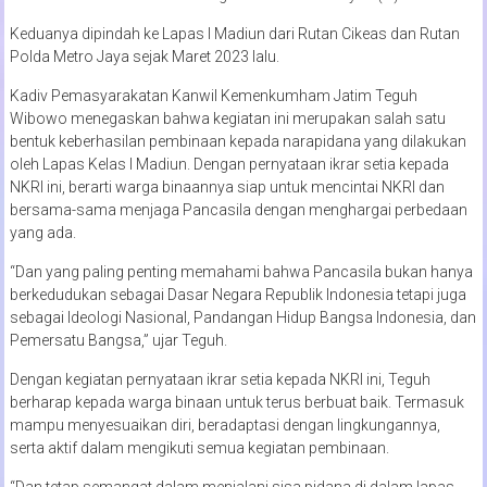
Keduanya dipindah ke Lapas I Madiun dari Rutan Cikeas dan Rutan
Polda Metro Jaya sejak Maret 2023 lalu.
Kadiv Pemasyarakatan Kanwil Kemenkumham Jatim Teguh
Wibowo menegaskan bahwa kegiatan ini merupakan salah satu
bentuk keberhasilan pembinaan kepada narapidana yang dilakukan
oleh Lapas Kelas I Madiun. Dengan pernyataan ikrar setia kepada
NKRI ini, berarti warga binaannya siap untuk mencintai NKRI dan
bersama-sama menjaga Pancasila dengan menghargai perbedaan
yang ada.
“Dan yang paling penting memahami bahwa Pancasila bukan hanya
berkedudukan sebagai Dasar Negara Republik Indonesia tetapi juga
sebagai Ideologi Nasional, Pandangan Hidup Bangsa Indonesia, dan
Pemersatu Bangsa,” ujar Teguh.
Dengan kegiatan pernyataan ikrar setia kepada NKRI ini, Teguh
berharap kepada warga binaan untuk terus berbuat baik. Termasuk
mampu menyesuaikan diri, beradaptasi dengan lingkungannya,
serta aktif dalam mengikuti semua kegiatan pembinaan.
“Dan tetap semangat dalam menjalani sisa pidana di dalam lapas,