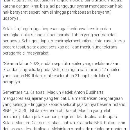
karena dengan ikrar, bisa jadi penggugur syarat mendapatkan hak-
hak bersyarat seperti remisi hingga pembebasan bersyarat,”
ucapnya.
Selain itu, Teguh juga berpesan agar keduanya bersikap dan
bertingkah laku sebagai insan hamba Tuhan yang beriman dan
bertaqwa. Sehingga dapat mengimplementasikan cipta, rasa, karsa
secara tepat, serta dapat bersikap adil dan menjunjung toleransi
beragama di masyarakat.
“Selama tahun 2023, sudah sepuluh napiter yang melaksanakan
ikrar dan janji setia kepada NKRI, sehingga saat ini ada 17 napiter
yang sudah NKRI dari total keseluruhan 21 napiter di Jatim,”
harapnya.
Sementara itu, Kalapas I Madiun Kadek Anton Budiharta
mengapresiasi jajaran yang terlibat. Dia memberikan penghargaan
yang setinggi – tingginya kepada seluruh jajarannya beserta instansi
BNPT, POLRI, TNI dan Pemerintah Daerah Madiun yang telah
bersinergi dalam pelaksanaan program deradikalisasi di Lapas
Kelas I Madiun. Dia menjelaskan, bahwa ikrar setia NKRI bukan akhir
dari proses deradikalisasi. Melainkan masih ada perjalanan panjang