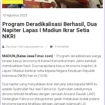
Uncategorized
10 Agustus 2023
Program Deradikalisasi Berhasil, Dua
Napiter Lapas I Madiun Ikrar Setia
NKRI
Diposkan Oleh:kabarjawatimur
0 Komentar
MADIUN,(KabarJawaTimur.com)
– Program deradikalisasi warga
binaan kasus terorisme di Kanwil Kemenkumham Jatim kembali
membuahkan hasil. Dua narapidana kasus terorisme (napiter) di
Lapas I Madiun berikrar setia kepada Negara Kesatuan Republik
Indonesia (NKRI) hari ini (10/8).
Dua napiter yang menyatakan ikrar dan janji setia kepada NKRI itu
adalah Syahrullah Nur dan Fahrurozi. Syahrullah sebelumnya
divonis terbukti terafiliasi dengan Jamaah Ansarut Daulah (JAD).
Sedangkan Fahrurozi diduga keras gelah melakukan tindak pidana
terorisme karena terafiliasi dengan Jamaah Islamiyah (JI).