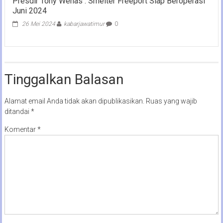
Presdir Tony Wenas : Smelter Freeport Siap Beroperasi
Juni 2024
26 Mei 2024
kabarjawatimur
0
Tinggalkan Balasan
Alamat email Anda tidak akan dipublikasikan.
Ruas yang wajib
ditandai
*
Komentar
*