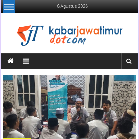
Lompat
8 Agustus 2026
ke
konten
Kabar
Jawa
Timur
Media
Online
Jawa
Timur