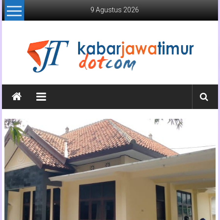
Lompat
9 Agustus 2026
ke
konten
Kabar
Jawa
Timur
Media
Online
Jawa
Timur