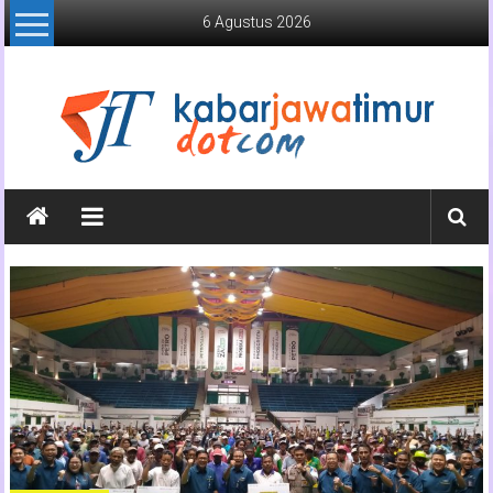
Lompat
6 Agustus 2026
ke
konten
Kabar
Jawa
Timur
Media
Online
Jawa
Timur