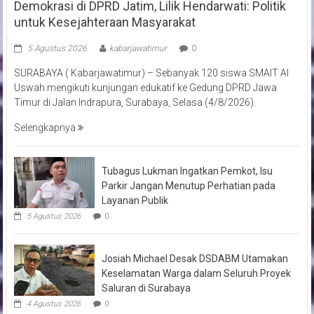
Demokrasi di DPRD Jatim, Lilik Hendarwati: Politik
untuk Kesejahteraan Masyarakat
5 Agustus 2026
kabarjawatimur
0
SURABAYA ( Kabarjawatimur) – Sebanyak 120 siswa SMAIT Al
Uswah mengikuti kunjungan edukatif ke Gedung DPRD Jawa
Timur di Jalan Indrapura, Surabaya, Selasa (4/8/2026).
Selengkapnya
Tubagus Lukman Ingatkan Pemkot, Isu
Parkir Jangan Menutup Perhatian pada
Layanan Publik
5 Agustus 2026
0
Josiah Michael Desak DSDABM Utamakan
Keselamatan Warga dalam Seluruh Proyek
Saluran di Surabaya
4 Agustus 2026
0