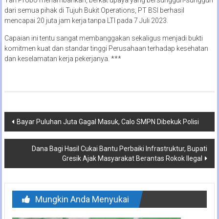
Yan Probo menambahkan, berkat upaya yang bersungguh-sungguh
dari semua pihak di Tujuh Bukit Operations, PT BSI berhasil
mencapai 20 juta jam kerja tanpa LTI pada 7 Juli 2023.
Capaian ini tentu sangat membanggakan sekaligus menjadi bukti
komitmen kuat dan standar tinggi Perusahaan terhadap kesehatan
dan keselamatan kerja pekerjanya. ***
Navigasi
Bayar Puluhan Juta Gagal Masuk, Calo SMPN Dibekuk Polisi
pos
Dana Bagi Hasil Cukai Bantu Perbaiki Infrastruktur, Bupati
Gresik Ajak Masyarakat Berantas Rokok Ilegal
Mungkin Anda Menyukai