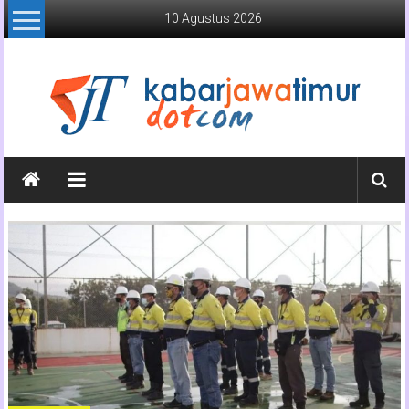
Lompat
10 Agustus 2026
ke
konten
Kabar
Jawa
Timur
Media
Online
Jawa
Timur