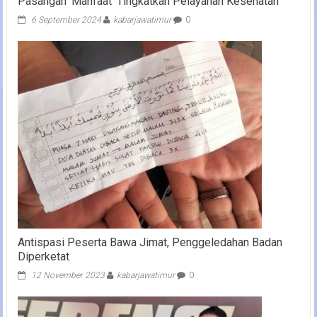
Pasangan ‘Manfaat’ Tingkatkan Pelayanan Kesehatan
6 September 2024
kabarjawatimur
0
Antispasi Peserta Bawa Jimat, Penggeledahan Badan
Diperketat
12 November 2023
kabarjawatimur
0