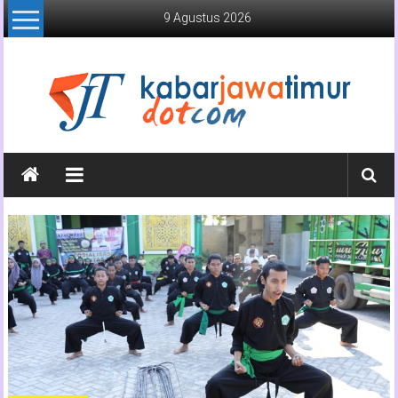
Lompat
9 Agustus 2026
ke
konten
Kabar
Jawa
Timur
Media
Online
Jawa
Timur