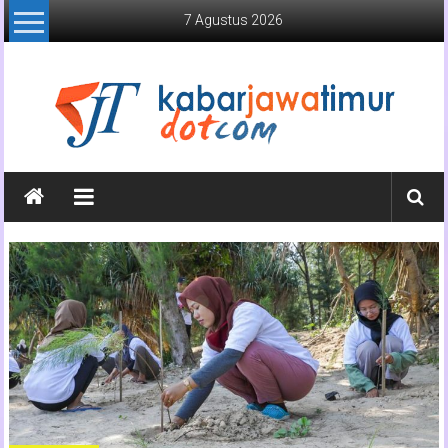
Lompat
7 Agustus 2026
ke
konten
Kabar
Jawa
Timur
Media
Online
Jawa
Timur