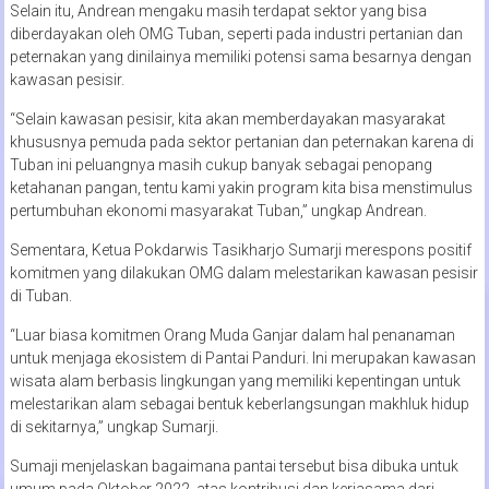
Selain itu, Andrean mengaku masih terdapat sektor yang bisa
diberdayakan oleh OMG Tuban, seperti pada industri pertanian dan
peternakan yang dinilainya memiliki potensi sama besarnya dengan
kawasan pesisir.
“Selain kawasan pesisir, kita akan memberdayakan masyarakat
khususnya pemuda pada sektor pertanian dan peternakan karena di
Tuban ini peluangnya masih cukup banyak sebagai penopang
ketahanan pangan, tentu kami yakin program kita bisa menstimulus
pertumbuhan ekonomi masyarakat Tuban,” ungkap Andrean.
Sementara, Ketua Pokdarwis Tasikharjo Sumarji merespons positif
komitmen yang dilakukan OMG dalam melestarikan kawasan pesisir
di Tuban.
“Luar biasa komitmen Orang Muda Ganjar dalam hal penanaman
untuk menjaga ekosistem di Pantai Panduri. Ini merupakan kawasan
wisata alam berbasis lingkungan yang memiliki kepentingan untuk
melestarikan alam sebagai bentuk keberlangsungan makhluk hidup
di sekitarnya,” ungkap Sumarji.
Sumaji menjelaskan bagaimana pantai tersebut bisa dibuka untuk
umum pada Oktober 2022, atas kontribusi dan kerjasama dari