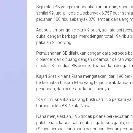
Sejumlah BB yang dimusnahkan antara lain, sabu seb
senilai 99 juta, pil doble L sebanyak 6.757 butir sen
pecahan 100 ribu sebanyak 370 lembar, dan uang m
Adapula timbangan elektrik 9 buah, senjata api (senp
cukai dengan berbagai merk dengan total 194 ribu 
pakaian 25 potong.
Pemusnahan BB dilakukan dengan cara berbeda-bed
diblender dan dibuang dengan dicampur cairan wipo
dibakar. Kemudian BB ponsel dihancurkan dengan m
Kajari Gresik Nana Riana mengatakan, dari 196 perk
berkekuatan hukum tetap yang terjadi sejak Januari 
pencurian, dan benerapa kasus lainnya.
“Kami musnahkan barang bukti dari 196 perkara yan
barang bukti (BB),” kata Nana.
Nana menjelaskan, 196 tindak pidana berkekuatan h
puluh enam kasus sabu-sabu, tiga kasus ganja, sebe
(Senpi) berasal dari kasus pencurian dengan pember