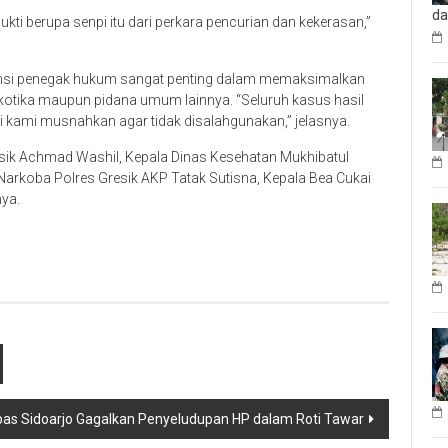
d
ti berupa senpi itu dari perkara pencurian dan kekerasan,”
tansi penegak hukum sangat penting dalam memaksimalkan
rkotika maupun pidana umum lainnya. “Seluruh kasus hasil
ini kami musnahkan agar tidak disalahgunakan,” jelasnya.
sik Achmad Washil, Kepala Dinas Kesehatan Mukhibatul
Narkoba Polres Gresik AKP Tatak Sutisna, Kepala Bea Cukai
nya.
as Sidoarjo Gagalkan Penyeludupan HP dalam Roti Tawar