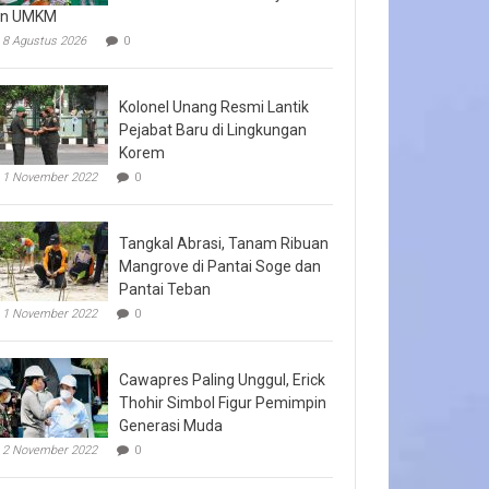
an UMKM
8 Agustus 2026
0
Kolonel Unang Resmi Lantik
Pejabat Baru di Lingkungan
Korem
1 November 2022
0
Tangkal Abrasi, Tanam Ribuan
Mangrove di Pantai Soge dan
Pantai Teban
1 November 2022
0
Cawapres Paling Unggul, Erick
Thohir Simbol Figur Pemimpin
Generasi Muda
2 November 2022
0