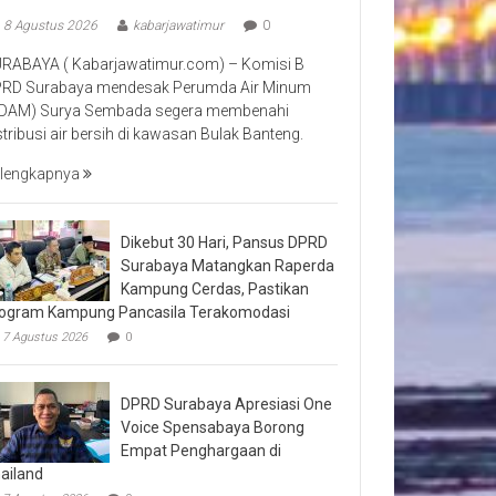
8 Agustus 2026
kabarjawatimur
0
RABAYA ( Kabarjawatimur.com) – Komisi B
RD Surabaya mendesak Perumda Air Minum
DAM) Surya Sembada segera membenahi
stribusi air bersih di kawasan Bulak Banteng.
lengkapnya
Dikebut 30 Hari, Pansus DPRD
Surabaya Matangkan Raperda
Kampung Cerdas, Pastikan
ogram Kampung Pancasila Terakomodasi
7 Agustus 2026
0
DPRD Surabaya Apresiasi One
Voice Spensabaya Borong
Empat Penghargaan di
ailand