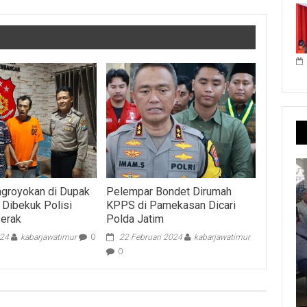
groyokan di Dupak
Pelempar Bondet Dirumah
 Dibekuk Polisi
KPPS di Pamekasan Dicari
Perak
Polda Jatim
024
kabarjawatimur
0
22 Februari 2024
kabarjawatimur
0