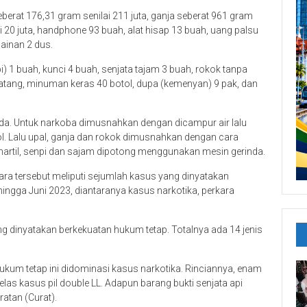
erat 176,31 gram senilai 211 juta, ganja seberat 961 gram
ilai 20 juta, handphone 93 buah, alat hisap 13 buah, uang palsu
ainan 2 dus.
i) 1 buah, kunci 4 buah, senjata tajam 3 buah, rokok tanpa
batang, minuman keras 40 botol, dupa (kemenyan) 9 pak, dan
a. Untuk narkoba dimusnahkan dengan dicampur air lalu
l. Lalu upal, ganja dan rokok dimusnahkan dengan cara
artil, senpi dan sajam dipotong menggunakan mesin gerinda.
ara tersebut meliputi sejumlah kasus yang dinyatakan
hingga Juni 2023, diantaranya kasus narkotika, perkara
g dinyatakan berkekuatan hukum tetap. Totalnya ada 14 jenis
ukum tetap ini didominasi kasus narkotika. Rinciannya, enam
las kasus pil double LL. Adapun barang bukti senjata api
atan (Curat).