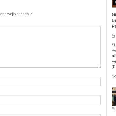
G
ang wajib ditandai
*
D
P
SU
Pe
ak
Pe
(P
Se