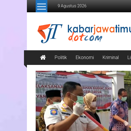
Lompat
9 Agustus 2026
ke
konten
Kabar
Jawa
Timur
Media
Politik
Ekonomi
Kriminal
L
Online
Jawa
Timur