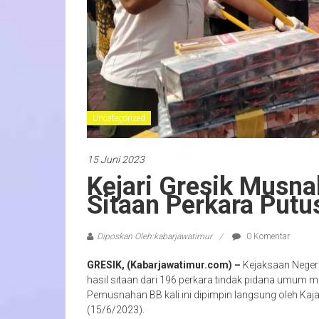
Uncategorized
15 Juni 2023
Kejari Gresik Musna
Sitaan Perkara Putu
Diposkan Oleh:kabarjawatimur
0 Komentar
GRESIK, (Kabarjawatimur.com) –
Kejaksaan Negeri
hasil sitaan dari 196 perkara tindak pidana umum m
Pemusnahan BB kali ini dipimpin langsung oleh Kajar
(15/6/2023).