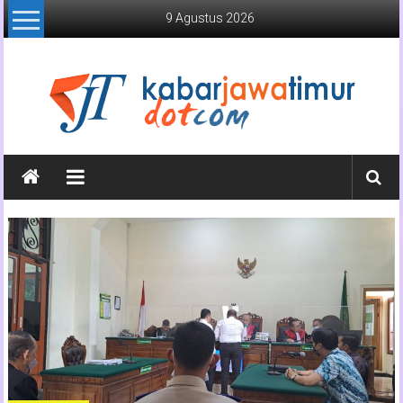
Lompat
9 Agustus 2026
ke
konten
Kabar
Jawa
Timur
Media
Online
Jawa
Timur