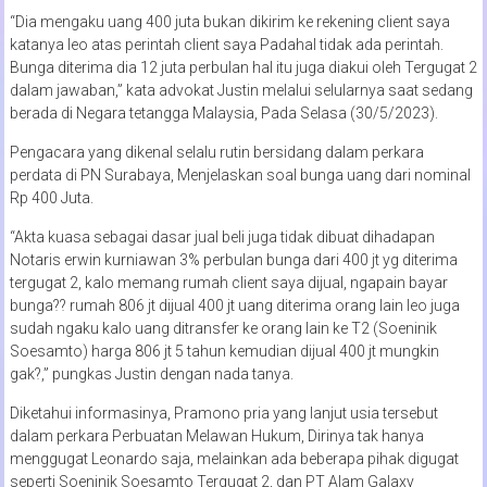
“Dia mengaku uang 400 juta bukan dikirim ke rekening client saya
katanya leo atas perintah client saya Padahal tidak ada perintah.
Bunga diterima dia 12 juta perbulan hal itu juga diakui oleh Tergugat 2
dalam jawaban,” kata advokat Justin melalui selularnya saat sedang
berada di Negara tetangga Malaysia, Pada Selasa (30/5/2023).
Pengacara yang dikenal selalu rutin bersidang dalam perkara
perdata di PN Surabaya, Menjelaskan soal bunga uang dari nominal
Rp 400 Juta.
“Akta kuasa sebagai dasar jual beli juga tidak dibuat dihadapan
Notaris erwin kurniawan 3% perbulan bunga dari 400 jt yg diterima
tergugat 2, kalo memang rumah client saya dijual, ngapain bayar
bunga?? rumah 806 jt dijual 400 jt uang diterima orang lain leo juga
sudah ngaku kalo uang ditransfer ke orang lain ke T2 (Soeninik
Soesamto) harga 806 jt 5 tahun kemudian dijual 400 jt mungkin
gak?,” pungkas Justin dengan nada tanya.
Diketahui informasinya, Pramono pria yang lanjut usia tersebut
dalam perkara Perbuatan Melawan Hukum, Dirinya tak hanya
menggugat Leonardo saja, melainkan ada beberapa pihak digugat
seperti Soeninik Soesamto Tergugat 2, dan PT Alam Galaxy