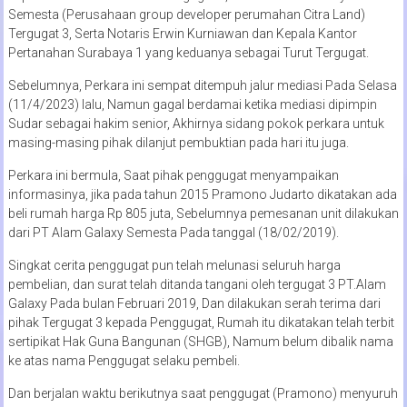
Semesta (Perusahaan group developer perumahan Citra Land)
Tergugat 3, Serta Notaris Erwin Kurniawan dan Kepala Kantor
Pertanahan Surabaya 1 yang keduanya sebagai Turut Tergugat.
Sebelumnya, Perkara ini sempat ditempuh jalur mediasi Pada Selasa
(11/4/2023) lalu, Namun gagal berdamai ketika mediasi dipimpin
Sudar sebagai hakim senior, Akhirnya sidang pokok perkara untuk
masing-masing pihak dilanjut pembuktian pada hari itu juga.
Perkara ini bermula, Saat pihak penggugat menyampaikan
informasinya, jika pada tahun 2015 Pramono Judarto dikatakan ada
beli rumah harga Rp 805 juta, Sebelumnya pemesanan unit dilakukan
dari PT Alam Galaxy Semesta Pada tanggal (18/02/2019).
Singkat cerita penggugat pun telah melunasi seluruh harga
pembelian, dan surat telah ditanda tangani oleh tergugat 3 PT.Alam
Galaxy Pada bulan Februari 2019, Dan dilakukan serah terima dari
pihak Tergugat 3 kepada Penggugat, Rumah itu dikatakan telah terbit
sertipikat Hak Guna Bangunan (SHGB), Namum belum dibalik nama
ke atas nama Penggugat selaku pembeli.
Dan berjalan waktu berikutnya saat penggugat (Pramono) menyuruh