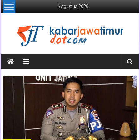
Lompat
6 Agustus 2026
ke
konten
Kabar
Jawa
Timur
Media
Online
Jawa
Timur