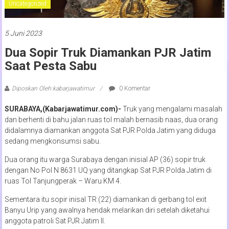
Uncategorized
5 Juni 2023
Dua Sopir Truk Diamankan PJR Jatim
Saat Pesta Sabu
Diposkan Oleh:kabarjawatimur
0 Komentar
SURABAYA,(Kabarjawatimur.com)-
Truk yang mengalami masalah
dan berhenti di bahu jalan ruas tol malah bernasib naas, dua orang
didalamnya diamankan anggota Sat PJR Polda Jatim yang diduga
sedang mengkonsumsi sabu.
Dua orang itu warga Surabaya dengan inisial AP (36) sopir truk
dengan No Pol N 8631 UQ yang ditangkap Sat PJR Polda Jatim di
ruas Tol Tanjungperak – Waru KM 4.
Sementara itu sopir inisal TR (22) diamankan di gerbang tol exit
Banyu Urip yang awalnya hendak melarikan diri setelah diketahui
anggota patroli Sat PJR Jatim II.