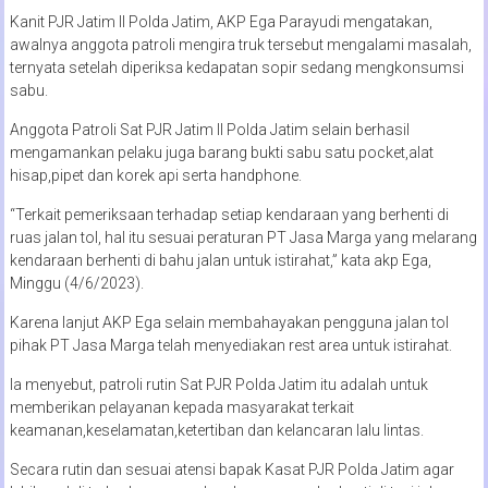
Kanit PJR Jatim II Polda Jatim, AKP Ega Parayudi mengatakan,
awalnya anggota patroli mengira truk tersebut mengalami masalah,
ternyata setelah diperiksa kedapatan sopir sedang mengkonsumsi
sabu.
Anggota Patroli Sat PJR Jatim II Polda Jatim selain berhasil
mengamankan pelaku juga barang bukti sabu satu pocket,alat
hisap,pipet dan korek api serta handphone.
“Terkait pemeriksaan terhadap setiap kendaraan yang berhenti di
ruas jalan tol, hal itu sesuai peraturan PT Jasa Marga yang melarang
kendaraan berhenti di bahu jalan untuk istirahat,” kata akp Ega,
Minggu (4/6/2023).
Karena lanjut AKP Ega selain membahayakan pengguna jalan tol
pihak PT Jasa Marga telah menyediakan rest area untuk istirahat.
Ia menyebut, patroli rutin Sat PJR Polda Jatim itu adalah untuk
memberikan pelayanan kepada masyarakat terkait
keamanan,keselamatan,ketertiban dan kelancaran lalu lintas.
Secara rutin dan sesuai atensi bapak Kasat PJR Polda Jatim agar