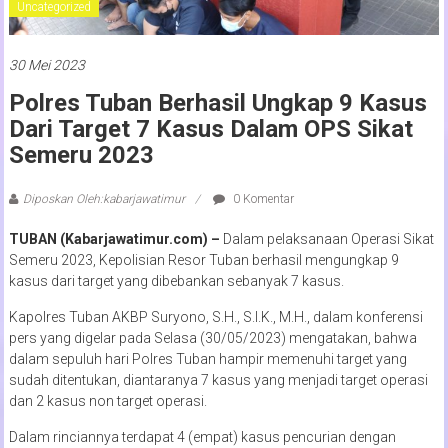
Uncategorized
30 Mei 2023
Polres Tuban Berhasil Ungkap 9 Kasus
Dari Target 7 Kasus Dalam OPS Sikat
Semeru 2023
Diposkan Oleh:kabarjawatimur
0 Komentar
TUBAN (Kabarjawatimur.com) –
Dalam pelaksanaan Operasi Sikat
Semeru 2023, Kepolisian Resor Tuban berhasil mengungkap 9
kasus dari target yang dibebankan sebanyak 7 kasus.
Kapolres Tuban AKBP Suryono, S.H., S.I.K., M.H., dalam konferensi
pers yang digelar pada Selasa (30/05/2023) mengatakan, bahwa
dalam sepuluh hari Polres Tuban hampir memenuhi target yang
sudah ditentukan, diantaranya 7 kasus yang menjadi target operasi
dan 2 kasus non target operasi.
Dalam rinciannya terdapat 4 (empat) kasus pencurian dengan