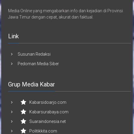
Media Online yang mengabarkan info dan kejadian di Provinsi
Jawa Timur dengan cepat, akurat dan faktual.
Link
Susunan Redaksi
Pedoman Media Siber
Grup Media Kabar
Kabarsidoarjo.com
Kabarsurabaya.com
Suaraindonesia.net
Politikkita.com