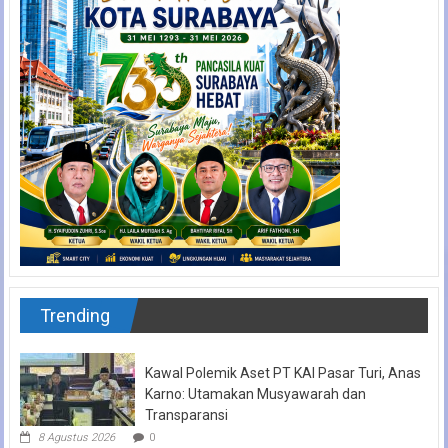
Trending
Kawal Polemik Aset PT KAI Pasar Turi, Anas
Karno: Utamakan Musyawarah dan
Transparansi
8 Agustus 2026
0