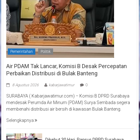
Pemerintahan
Politik
Air PDAM Tak Lancar, Komisi B Desak Percepatan
Perbaikan Distribusi di Bulak Banteng
8 Agustus 2026
kabarjawatimur
0
SURABAYA ( Kabarjawatimur.com) – Komisi B DPRD Surabaya
mendesak Perumda Air Minum (PDAM) Surya Sembada segera
membenahi distribusi air bersih di kawasan Bulak Banteng.
Selengkapnya
Dikebut 30 Hari, Pansus DPRD Surabaya