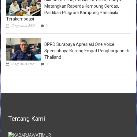
Matangkan Raperda Kampung Cerdas,
Pastikan Program Kampung Pancasila
Terakomodasi
7 Agustus 2026
0
DPRD Surabaya Apresiasi One Voice
Spensabaya Borong Empat Penghargaan di
Thailand
7 Agustus 2026
0
Tentang Kami