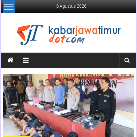
Lompat
8 Agustus 2026
ke
konten
Kabar
Jawa
Timur
Media
Online
Jawa
Timur