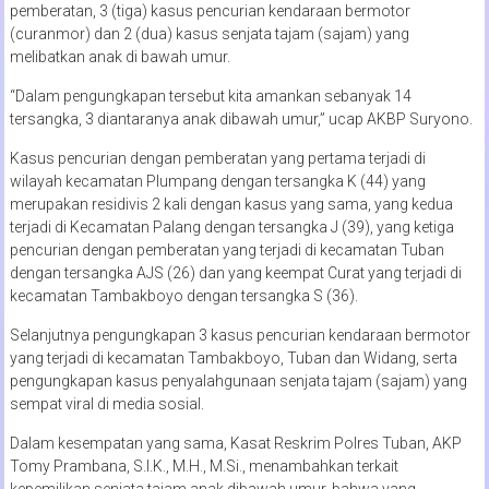
pemberatan, 3 (tiga) kasus pencurian kendaraan bermotor
(curanmor) dan 2 (dua) kasus senjata tajam (sajam) yang
melibatkan anak di bawah umur.
“Dalam pengungkapan tersebut kita amankan sebanyak 14
tersangka, 3 diantaranya anak dibawah umur,” ucap AKBP Suryono.
Kasus pencurian dengan pemberatan yang pertama terjadi di
wilayah kecamatan Plumpang dengan tersangka K (44) yang
merupakan residivis 2 kali dengan kasus yang sama, yang kedua
terjadi di Kecamatan Palang dengan tersangka J (39), yang ketiga
pencurian dengan pemberatan yang terjadi di kecamatan Tuban
dengan tersangka AJS (26) dan yang keempat Curat yang terjadi di
kecamatan Tambakboyo dengan tersangka S (36).
Selanjutnya pengungkapan 3 kasus pencurian kendaraan bermotor
yang terjadi di kecamatan Tambakboyo, Tuban dan Widang, serta
pengungkapan kasus penyalahgunaan senjata tajam (sajam) yang
sempat viral di media sosial.
Dalam kesempatan yang sama, Kasat Reskrim Polres Tuban, AKP
Tomy Prambana, S.I.K., M.H., M.Si., menambahkan terkait
kepemilikan senjata tajam anak dibawah umur, bahwa yang