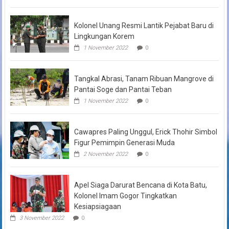
Kolonel Unang Resmi Lantik Pejabat Baru di
Lingkungan Korem
1 November 2022
0
Tangkal Abrasi, Tanam Ribuan Mangrove di
Pantai Soge dan Pantai Teban
1 November 2022
0
Cawapres Paling Unggul, Erick Thohir Simbol
Figur Pemimpin Generasi Muda
2 November 2022
0
Apel Siaga Darurat Bencana di Kota Batu,
Kolonel Imam Gogor Tingkatkan
Kesiapsiagaan
3 November 2022
0