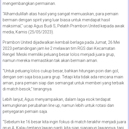
mengembangkan permainan.
“Alhamdulillah atas hasil yang sangat memuaskan, para pemain
bermain dengan spirit yang luar biasa untuk mendapat hasil
maksimal,” ucap Agus Budi S, Pelatih Prambon United kepada awak
media, Kamis (25/05/2023).
Prambon United dijadwalkan kembali berlaga pada Jumat, 26 Mei
2023 pertandingan jam ke 2 melawan tim RGS dari Kecamatan
Rengel. Meski memiliki peluang besar lolos menjadi juara grup,
namun mereka memastikan tak akan bermain aman.
“Untuk peluang lolos cukup besar, bahkan hitungan poin dan gol,
dengan seri saja bisa juara grup. Tetapi kita tidak ada rencana main
aman, para pemain siap dan semangat untuk memberi yang terbaik
di match besok,” terangnya.
Lebih lanjut, Agus menyampaikan, dalam laga esok terdapat
kemungkinan perubahan line up, namun lebih untuk rotasi dan
penyegaran pemain saja.
“Sebelum ke 16 besar kita ingin fokus di match terakhir menjadi juara
grup A. Kalau tentang lawan nanti, kita siap siapapun lawannya, tapi