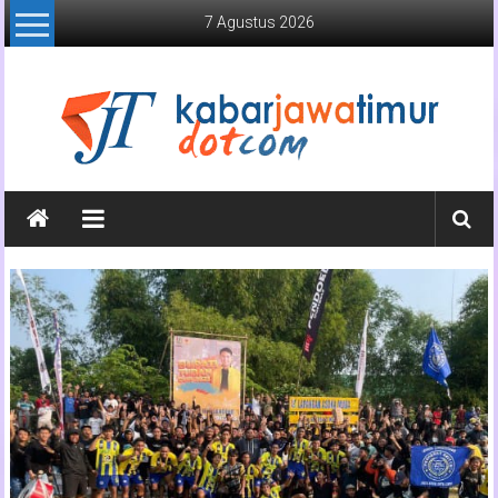
Lompat
7 Agustus 2026
ke
konten
Kabar
Jawa
Timur
Media
Online
Jawa
Timur