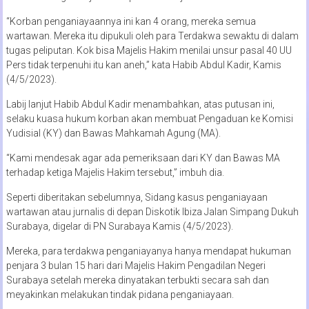
“Korban penganiayaannya ini kan 4 orang, mereka semua
wartawan. Mereka itu dipukuli oleh para Terdakwa sewaktu di dalam
tugas peliputan. Kok bisa Majelis Hakim menilai unsur pasal 40 UU
Pers tidak terpenuhi itu kan aneh,” kata Habib Abdul Kadir, Kamis
(4/5/2023).
Labij lanjut Habib Abdul Kadir menambahkan, atas putusan ini,
selaku kuasa hukum korban akan membuat Pengaduan ke Komisi
Yudisial (KY) dan Bawas Mahkamah Agung (MA).
“Kami mendesak agar ada pemeriksaan dari KY dan Bawas MA
terhadap ketiga Majelis Hakim tersebut,” imbuh dia.
Seperti diberitakan sebelumnya, Sidang kasus penganiayaan
wartawan atau jurnalis di depan Diskotik Ibiza Jalan Simpang Dukuh
Surabaya, digelar di PN Surabaya Kamis (4/5/2023).
Mereka, para terdakwa penganiayanya hanya mendapat hukuman
penjara 3 bulan 15 hari dari Majelis Hakim Pengadilan Negeri
Surabaya setelah mereka dinyatakan terbukti secara sah dan
meyakinkan melakukan tindak pidana penganiayaan.