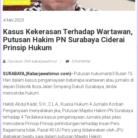
Uncategorized
4 Mei 2023
Kasus Kekerasan Terhadap Wartawan,
Putusan Hakim PN Surabaya Ciderai
Prinsip Hukum
Diposkan Oleh:kabarjawatimur
0 Komentar
SURABAYA,(Kabarjawatimur.com)-
Putusan hukumanb3 Bulan 15
Hari dalam kasus penganiayaan beberapa wartawan atau jurnalis di
depan Diskotik Ibiza Jalan Simpang Dukuh Surabaya, dinilai
menceridai hukum.
Habib Abdul Kadir, S.H., C.L.A., Kuasa Hukum 4 Jurnalis Korban
Penganiyaan menyatakan jika, Putusan Majelis Hakim PN Surabaya
terhadap 4 Terdakwa kasus penganiayaan Jurnalis jelas-jelas
menciderai Prinsip-Prinsip perlindungan terhadap Insan Pers.
Bagaimana tidak, Pasal 40 UU Pers yang didakwakan oleh JPU
diabaikan begitu saja dalam putusan Majelis Hakim.