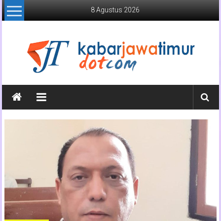
Lompat
8 Agustus 2026
ke
konten
Kabar
Jawa
Timur
Media
Online
Jawa
Timur