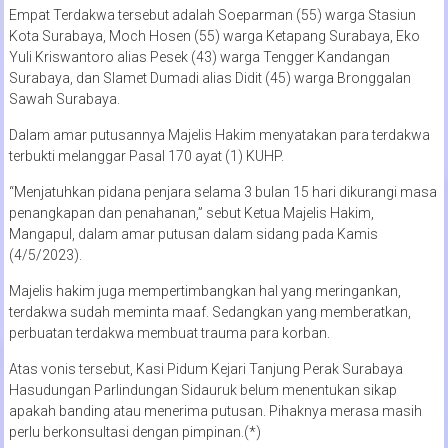
Empat Terdakwa tersebut adalah Soeparman (55) warga Stasiun
Kota Surabaya, Moch Hosen (55) warga Ketapang Surabaya, Eko
Yuli Kriswantoro alias Pesek (43) warga Tengger Kandangan
Surabaya, dan Slamet Dumadi alias Didit (45) warga Bronggalan
Sawah Surabaya.
Dalam amar putusannya Majelis Hakim menyatakan para terdakwa
terbukti melanggar Pasal 170 ayat (1) KUHP.
“Menjatuhkan pidana penjara selama 3 bulan 15 hari dikurangi masa
penangkapan dan penahanan,” sebut Ketua Majelis Hakim,
Mangapul, dalam amar putusan dalam sidang pada Kamis
(4/5/2023).
Majelis hakim juga mempertimbangkan hal yang meringankan,
terdakwa sudah meminta maaf. Sedangkan yang memberatkan,
perbuatan terdakwa membuat trauma para korban.
Atas vonis tersebut, Kasi Pidum Kejari Tanjung Perak Surabaya
Hasudungan Parlindungan Sidauruk belum menentukan sikap
apakah banding atau menerima putusan. Pihaknya merasa masih
perlu berkonsultasi dengan pimpinan.(*)